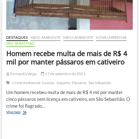
DESTAQUES
MEIO AMBIENTE
MEIO AMBIENTE
NOVA IMPRENSA
SÃO SEBASTIÃO
Homem recebe multa de mais de R$ 4
mil por manter pássaros em cativeiro
Fernanda Veiga
17 de setembro de 2021
Crime Ambiental
Gaiolas
Juquehy
Pássaros
São Sebastião
Um homem recebeu multa de mais de R$ 4 mil por manter
cinco pássaros sem licença em cativeiro, em São Sebastião. O
crime foi flagrado…
Homem
Veja mais
recebe
multa
de
mais