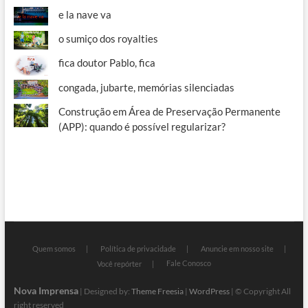
e la nave va
o sumiço dos royalties
fica doutor Pablo, fica
congada, jubarte, memórias silenciadas
Construção em Área de Preservação Permanente
(APP): quando é possível regularizar?
Quem somos
Política de privacidade
Anuncie em nosso site
Fale Conosco
Você repórter
Nova Imprensa
| Designed by:
Theme Freesia
|
WordPress
| © Copyright All
right reserved