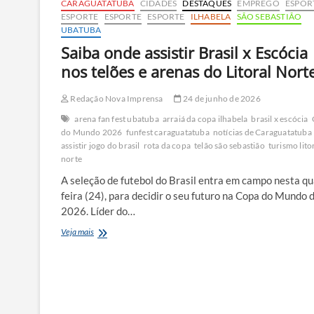
CARAGUATATUBA
CIDADES
DESTAQUES
EMPREGO
ESPOR
ESPORTE
ESPORTE
ESPORTE
ILHABELA
SÃO SEBASTIÃO
UBATUBA
Saiba onde assistir Brasil x Escócia
nos telões e arenas do Litoral Nort
Redação Nova Imprensa
24 de junho de 2026
arena fan fest ubatuba
arraiá da copa ilhabela
brasil x escócia
do Mundo 2026
funfest caraguatatuba
notícias de Caraguatatuba
assistir jogo do brasil
rota da copa
telão são sebastião
turismo lito
norte
A seleção de futebol do Brasil entra em campo nesta qu
feira (24), para decidir o seu futuro na Copa do Mundo 
2026. Líder do…
Saiba
Veja mais
onde
assistir
Brasil
x
Escócia
nos