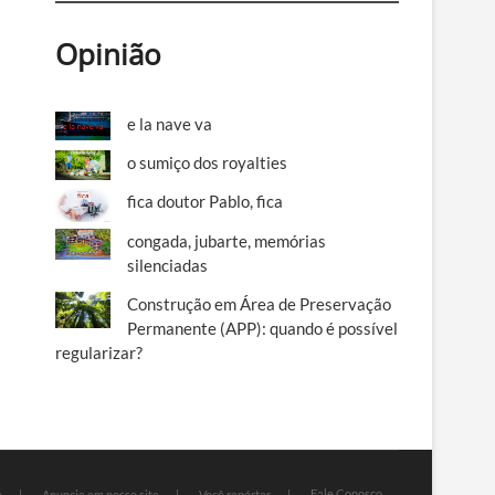
Opinião
e la nave va
o sumiço dos royalties
fica doutor Pablo, fica
congada, jubarte, memórias
silenciadas
Construção em Área de Preservação
Permanente (APP): quando é possível
regularizar?
Fale Conosco
e
Anuncie em nosso site
Você repórter