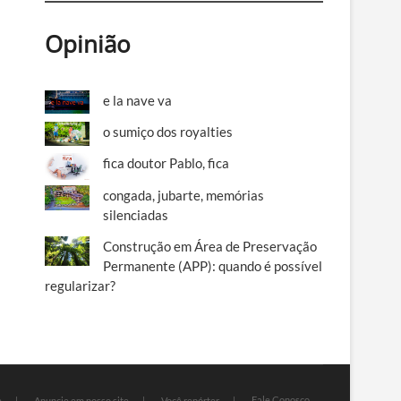
Opinião
e la nave va
o sumiço dos royalties
fica doutor Pablo, fica
congada, jubarte, memórias
silenciadas
Construção em Área de Preservação
Permanente (APP): quando é possível
regularizar?
Fale Conosco
e
Anuncie em nosso site
Você repórter