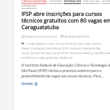
CARAGUATATUBA
CIDADES
DESTAQUES
EDUCAÇÃO
NOV
IMPRENSA
IFSP abre inscrições para cursos
técnicos gratuitos com 80 vagas e
Caraguatatuba
Redação Nova Imprensa
28 de abril de 2026
Caraguatatuba
cotas
Cursos técnicos
Educação
Ensino
Médio
Fundação Cefet Minas
IFSP
Instituto Federal de São
Paulo
isenção de taxa
Litoral Norte
Processo Seletivo
Qualificaçã
profissional
vagas gratuitas
Vestibular
O Instituto Federal de Educação, Ciência e Tecnologia 
São Paulo (IFSP) iniciou o processo seletivo para o
preenchimento de vagas em cursos técnicos. Para…
IFSP
Veja mais
abre
inscrições
para
cursos
técnicos
gratuitos