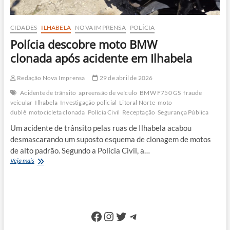
CIDADES
ILHABELA
NOVA IMPRENSA
POLÍCIA
Polícia descobre moto BMW
clonada após acidente em Ilhabela
Redação Nova Imprensa
29 de abril de 2026
Acidente de trânsito
apreensão de veículo
BMW F750 GS
fraude
veicular
Ilhabela
Investigação policial
Litoral Norte
moto
dublê
motocicleta clonada
Polícia Civil
Receptação
Segurança Pública
Um acidente de trânsito pelas ruas de Ilhabela acabou
desmascarando um suposto esquema de clonagem de motos
de alto padrão. Segundo a Polícia Civil, a…
Polícia
Veja mais
descobre
moto
BMW
clonada após
acidente
Facebook
Instagram
Twitter
Telegram
em
Ilhabela