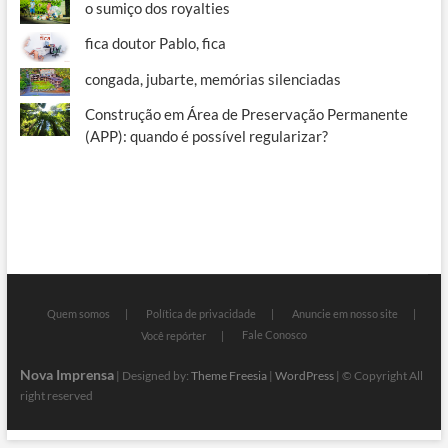
o sumiço dos royalties
fica doutor Pablo, fica
congada, jubarte, memórias silenciadas
Construção em Área de Preservação Permanente
(APP): quando é possível regularizar?
Quem somos
Política de privacidade
Anuncie em nosso site
Fale Conosco
Você repórter
Nova Imprensa
| Designed by:
Theme Freesia
|
WordPress
| © Copyright All
right reserved