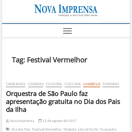
Skip
Nova
to
AS PRINCIPAIS
NOTICIAS DO
content
LITORAL NORTE
Impren
DE SÃO PAULO |
CARAGUATATUBA,
SÃO SEBASTIÃO,
ILHABELA E
UBATUBA
Tag:
Festival Vermelhor
CADERNOS
CIDADES
CULTURA
CULTURA
ILHABELA
TURISMO
Orquestra de São Paulo faz
apresentação gratuita no Dia dos Pais
da Ilha
Nova Imprensa
12 de agosto de 2017
Dia dos Pais
Festival Vermelhor
Ilhabela
Litoral Norte
Orquestra