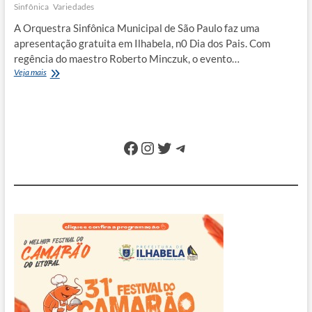
Sinfônica
Variedades
A Orquestra Sinfônica Municipal de São Paulo faz uma
apresentação gratuita em Ilhabela, n0 Dia dos Pais. Com
regência do maestro Roberto Minczuk, o evento…
Orquestra
Veja mais
de
São
Paulo
faz
apresentação
Facebook
Instagram
Twitter
Telegram
gratuita
no
Dia
dos
Pais
da
Ilha