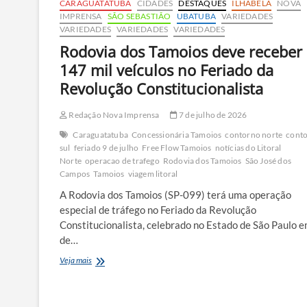
CARAGUATATUBA
CIDADES
DESTAQUES
ILHABELA
NOVA
IMPRENSA
SÃO SEBASTIÃO
UBATUBA
VARIEDADES
VARIEDADES
VARIEDADES
VARIEDADES
Rodovia dos Tamoios deve receber
147 mil veículos no Feriado da
Revolução Constitucionalista
Redação Nova Imprensa
7 de julho de 2026
Caraguatatuba
Concessionária Tamoios
contorno norte
cont
sul
feriado 9 de julho
Free Flow Tamoios
notícias do Litoral
Norte
operacao de trafego
Rodovia dos Tamoios
São José dos
Campos
Tamoios
viagem litoral
A Rodovia dos Tamoios (SP-099) terá uma operação
especial de tráfego no Feriado da Revolução
Constitucionalista, celebrado no Estado de São Paulo e
de…
Rodovia
Veja mais
dos
Tamoios
deve