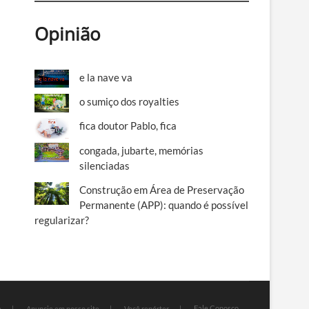
Opinião
e la nave va
o sumiço dos royalties
fica doutor Pablo, fica
congada, jubarte, memórias
silenciadas
Construção em Área de Preservação
Permanente (APP): quando é possível
regularizar?
Fale Conosco
e
Anuncie em nosso site
Você repórter