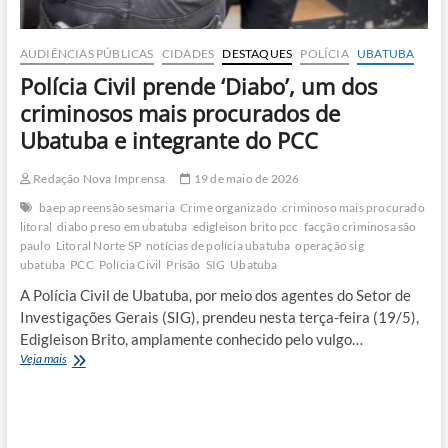
AUDIÊNCIAS PÚBLICAS
CIDADES
DESTAQUES
POLÍCIA
UBATUBA
Polícia Civil prende ‘Diabo’, um dos
criminosos mais procurados de
Ubatuba e integrante do PCC
Redação Nova Imprensa
19 de maio de 2026
baep apreensão sesmaria
Crime organizado
criminoso mais procurado
litoral
diabo preso em ubatuba
edigleison brito pcc
facção criminosa são
paulo
Litoral Norte SP
notícias de polícia ubatuba
operação sig
ubatuba
PCC
Polícia Civil
Prisão
SIG
Ubatuba
A Polícia Civil de Ubatuba, por meio dos agentes do Setor de
Investigações Gerais (SIG), prendeu nesta terça-feira (19/5),
Edigleison Brito, amplamente conhecido pelo vulgo…
Polícia
Veja mais
Civil
prende
‘Diabo’,
um
dos