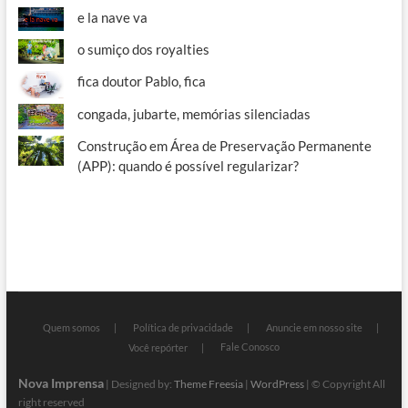
e la nave va
o sumiço dos royalties
fica doutor Pablo, fica
congada, jubarte, memórias silenciadas
Construção em Área de Preservação Permanente
(APP): quando é possível regularizar?
Quem somos
Política de privacidade
Anuncie em nosso site
Fale Conosco
Você repórter
Nova Imprensa
| Designed by:
Theme Freesia
|
WordPress
| © Copyright All
right reserved