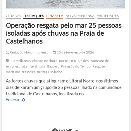
CIDADES
DESTAQUES
ILHABELA
NOVA IMPRENSA
VARIEDADES
Operação resgata pelo mar 25 pessoas
isoladas após chuvas na Praia de
Castelhanos
Redação Nova Imprensa
25 de fevereiro de 2026
Castelhanos
chuvas no litoral norte
DER-SP
deslizamento de
terra
estrada interditada
Ilhabela
Previsão do Tempo
Resgate
marítimo
traineira
turistas isolados
As fortes chuvas que atingiram o Litoral Norte nos últimos
dias deixaram um grupo de 25 pessoas ilhado na comunidade
tradicional de Castelhanos, localizada no…
Operação
Veja mais
resgata
pelo
mar
25
pessoas
Facebook
Instagram
Twitter
Telegram
isoladas