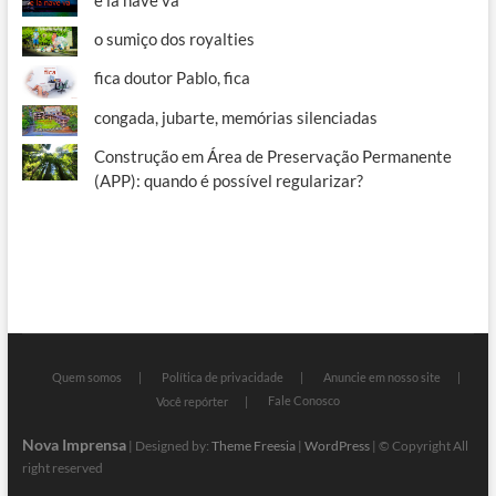
e la nave va
o sumiço dos royalties
fica doutor Pablo, fica
congada, jubarte, memórias silenciadas
Construção em Área de Preservação Permanente
(APP): quando é possível regularizar?
Quem somos
Política de privacidade
Anuncie em nosso site
Fale Conosco
Você repórter
Nova Imprensa
| Designed by:
Theme Freesia
|
WordPress
| © Copyright All
right reserved