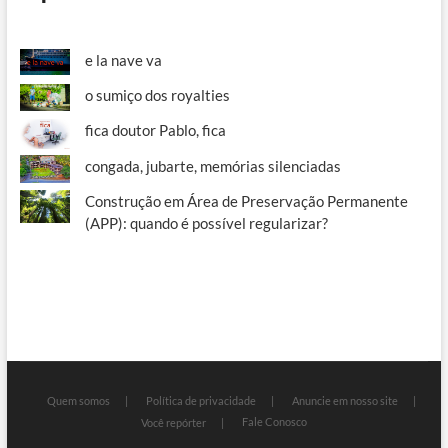
e la nave va
o sumiço dos royalties
fica doutor Pablo, fica
congada, jubarte, memórias silenciadas
Construção em Área de Preservação Permanente
(APP): quando é possível regularizar?
Quem somos
Política de privacidade
Anuncie em nosso site
Fale Conosco
Você repórter