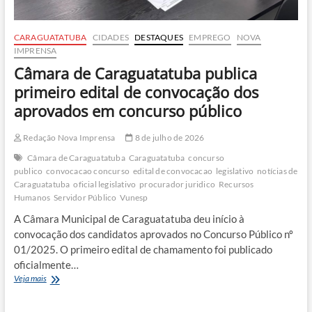
CARAGUATATUBA
CIDADES
DESTAQUES
EMPREGO
NOVA
IMPRENSA
Câmara de Caraguatatuba publica
primeiro edital de convocação dos
aprovados em concurso público
Redação Nova Imprensa
8 de julho de 2026
Câmara de Caraguatatuba
Caraguatatuba
concurso
publico
convocacao concurso
edital de convocacao
legislativo
notícias de
Caraguatatuba
oficial legislativo
procurador juridico
Recursos
Humanos
Servidor Público
Vunesp
A Câmara Municipal de Caraguatatuba deu início à
convocação dos candidatos aprovados no Concurso Público nº
01/2025. O primeiro edital de chamamento foi publicado
oficialmente…
Câmara
Veja mais
de
Caraguatatuba