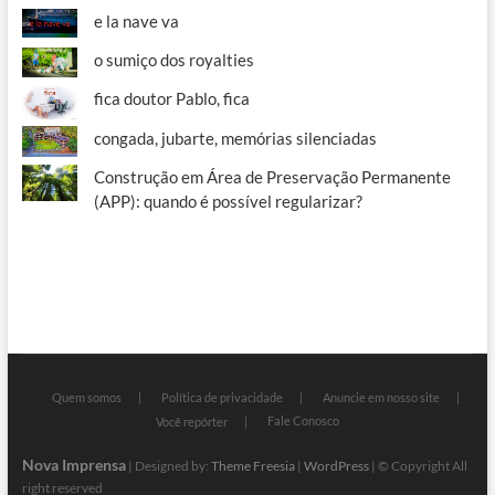
e la nave va
o sumiço dos royalties
fica doutor Pablo, fica
congada, jubarte, memórias silenciadas
Construção em Área de Preservação Permanente
(APP): quando é possível regularizar?
Quem somos
Política de privacidade
Anuncie em nosso site
Fale Conosco
Você repórter
Nova Imprensa
| Designed by:
Theme Freesia
|
WordPress
| © Copyright All
right reserved