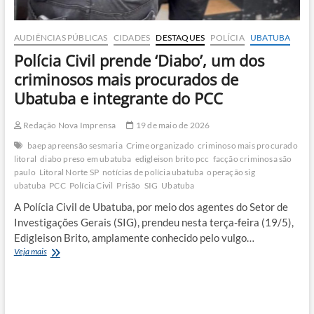
AUDIÊNCIAS PÚBLICAS
CIDADES
DESTAQUES
POLÍCIA
UBATUBA
Polícia Civil prende ‘Diabo’, um dos
criminosos mais procurados de
Ubatuba e integrante do PCC
Redação Nova Imprensa
19 de maio de 2026
baep apreensão sesmaria
Crime organizado
criminoso mais procurado
litoral
diabo preso em ubatuba
edigleison brito pcc
facção criminosa são
paulo
Litoral Norte SP
notícias de polícia ubatuba
operação sig
ubatuba
PCC
Polícia Civil
Prisão
SIG
Ubatuba
A Polícia Civil de Ubatuba, por meio dos agentes do Setor de
Investigações Gerais (SIG), prendeu nesta terça-feira (19/5),
Edigleison Brito, amplamente conhecido pelo vulgo…
Polícia
Veja mais
Civil
prende
‘Diabo’,
um
dos