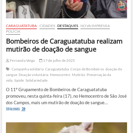
CARAGUATATUBA
CIDADES
DESTAQUES
NOVA IMPRENSA
POLÍCIA
Bombeiros de Caraguatatuba realizam
mutirão de doação de sangue
Fernanda Veiga
17 de julho de 2025
Campanha solidária
Caraguatatuba
Corpo de Bombeiros
doação de
sangue
Doação voluntária
Hemocentro
Mutirão
Preservação da
vida
Saúde
Solidariedade
O 11º Grupamento de Bombeiros de Caraguatatuba
promoveu, nesta quinta-feira (17), no Hemocentro de São José
dos Campos, mais um mutirão de doação de sangue…
Bombeiros
Veja mais
de
Caraguatatuba
realizam
mutirão