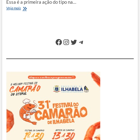
Essa é a primeira ação do tipo na…
São
Veja mais
Sebastião
lança
campanha
de
doação
Facebook
Instagram
Twitter
Telegram
de
sangue
para
cães