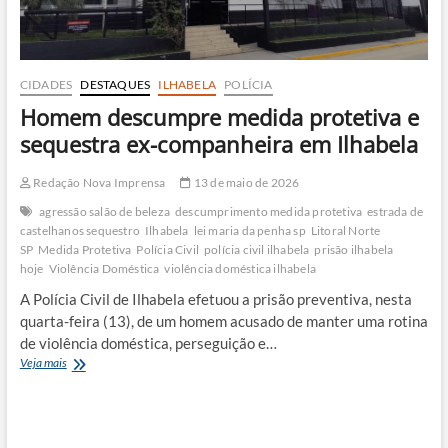
CIDADES
DESTAQUES
ILHABELA
POLÍCIA
Homem descumpre medida protetiva e
sequestra ex-companheira em Ilhabela
Redação Nova Imprensa
13 de maio de 2026
agressão salão de beleza
descumprimento medida protetiva
estrada de
castelhanos sequestro
Ilhabela
lei maria da penha sp
Litoral Norte
SP
Medida Protetiva
Polícia Civil
polícia civil ilhabela
prisão ilhabela
hoje
Violência Doméstica
violência doméstica ilhabela
A Polícia Civil de Ilhabela efetuou a prisão preventiva, nesta
quarta-feira (13), de um homem acusado de manter uma rotina
de violência doméstica, perseguição e…
Homem
Veja mais
descumpre
medida
protetiva
e