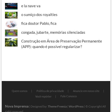
e la nave va
o sumiço dos royalties
fica doutor Pablo, fica
congada, jubarte, memórias silenciadas
Construção em Área de Preservação Permanente
(APP): quando é possível regularizar?
Quem somos
Política de privacidade
Anuncie em nosso site
Fale Conosco
Você repórter
Nova Imprensa
| Designed by:
Theme Freesia
|
WordPress
| © Copyright All
right reserved