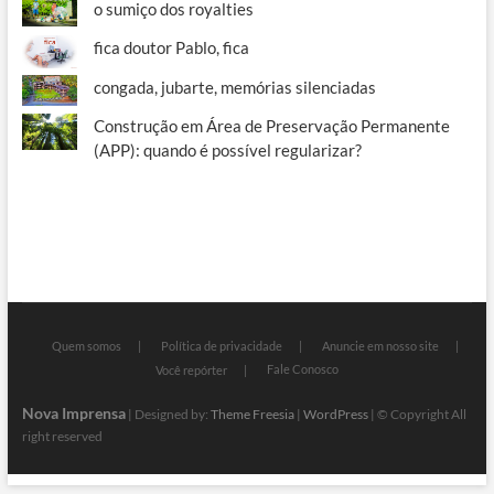
o sumiço dos royalties
fica doutor Pablo, fica
congada, jubarte, memórias silenciadas
Construção em Área de Preservação Permanente
(APP): quando é possível regularizar?
Quem somos
Política de privacidade
Anuncie em nosso site
Fale Conosco
Você repórter
Nova Imprensa
| Designed by:
Theme Freesia
|
WordPress
| © Copyright All
right reserved