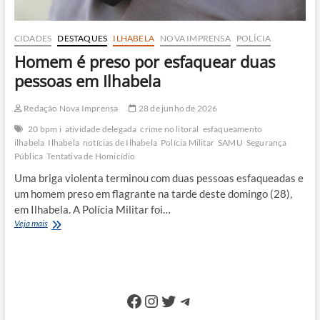
CIDADES
DESTAQUES
ILHABELA
NOVA IMPRENSA
POLÍCIA
Homem é preso por esfaquear duas
pessoas em Ilhabela
Redação Nova Imprensa
28 de junho de 2026
20 bpm i
atividade delegada
crime no litoral
esfaqueamento
ilhabela
Ilhabela
notícias de Ilhabela
Polícia Militar
SAMU
Segurança
Pública
Tentativa de Homicídio
Uma briga violenta terminou com duas pessoas esfaqueadas e
um homem preso em flagrante na tarde deste domingo (28),
em Ilhabela. A Polícia Militar foi…
Homem
Veja mais
é
preso
por
esfaquear
duas
Facebook
Instagram
Twitter
Telegram
pessoas
em