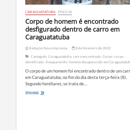
CARAGUATATUBA
POLÍCIA
Corpo de homem é encontrado
desfigurado dentro de carro em
Caraguatatuba
Redação Nova Imprensa
8 de fevereiro de 2022
Cantagalo
Caraguatatuba
carro encontrado
Corpo
corpo
identificado
Desaparecido
homem desaparecido em Caraguatatu
O corpo de um homem foi encontrado dentro de um carr
em Caraguatatuba, no fim do dia desta terça-feira (8).
Segundo familiares, se trata de…
Corpo
Veja mais
de
homem
é
encontrado
desfigurado
dentro
de