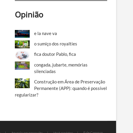
Opinião
e la nave va
o sumiço dos royalties
fica doutor Pablo, fica
congada, jubarte, memórias
silenciadas
Construção em Área de Preservação
Permanente (APP): quando é possível
regularizar?
Fale Conosco
e
Anuncie em nosso site
Você repórter