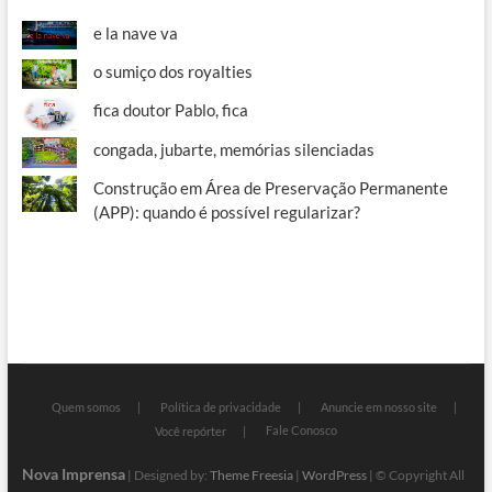
e la nave va
o sumiço dos royalties
fica doutor Pablo, fica
congada, jubarte, memórias silenciadas
Construção em Área de Preservação Permanente
(APP): quando é possível regularizar?
Quem somos
Política de privacidade
Anuncie em nosso site
Fale Conosco
Você repórter
Nova Imprensa
| Designed by:
Theme Freesia
|
WordPress
| © Copyright All