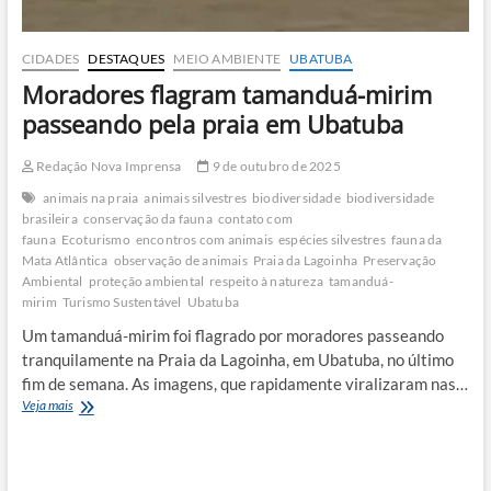
CIDADES
DESTAQUES
MEIO AMBIENTE
UBATUBA
Moradores flagram tamanduá-mirim
passeando pela praia em Ubatuba
Redação Nova Imprensa
9 de outubro de 2025
animais na praia
animais silvestres
biodiversidade
biodiversidade
brasileira
conservação da fauna
contato com
fauna
Ecoturismo
encontros com animais
espécies silvestres
fauna da
Mata Atlântica
observação de animais
Praia da Lagoinha
Preservação
Ambiental
proteção ambiental
respeito à natureza
tamanduá-
mirim
Turismo Sustentável
Ubatuba
Um tamanduá-mirim foi flagrado por moradores passeando
tranquilamente na Praia da Lagoinha, em Ubatuba, no último
fim de semana. As imagens, que rapidamente viralizaram nas…
Moradores
Veja mais
flagram
tamanduá-
mirim
passeando