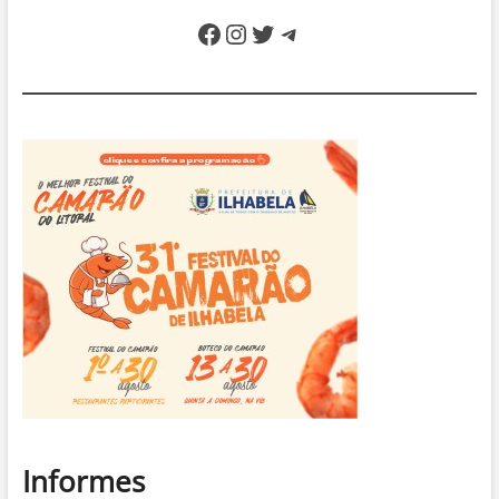
pela
Facebook
Instagram
Twitter
Telegram
praia
em
Ubatuba
Informes