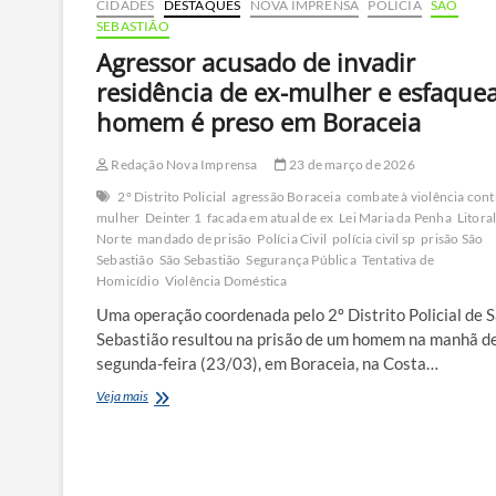
CIDADES
DESTAQUES
NOVA IMPRENSA
POLÍCIA
SÃO
SEBASTIÃO
Agressor acusado de invadir
residência de ex-mulher e esfaque
homem é preso em Boraceia
Redação Nova Imprensa
23 de março de 2026
2º Distrito Policial
agressão Boraceia
combate à violência cont
mulher
Deinter 1
facada em atual de ex
Lei Maria da Penha
Litora
Norte
mandado de prisão
Polícia Civil
polícia civil sp
prisão São
Sebastião
São Sebastião
Segurança Pública
Tentativa de
Homicídio
Violência Doméstica
Uma operação coordenada pelo 2º Distrito Policial de 
Sebastião resultou na prisão de um homem na manhã d
segunda-feira (23/03), em Boraceia, na Costa…
Agressor
Veja mais
acusado
de
invadir
residência
de