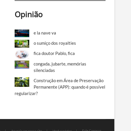
Opinião
e la nave va
o sumiço dos royalties
fica doutor Pablo, fica
congada, jubarte, memórias
silenciadas
Construção em Área de Preservação
Permanente (APP): quando é possível
regularizar?
Fale Conosco
e
Anuncie em nosso site
Você repórter