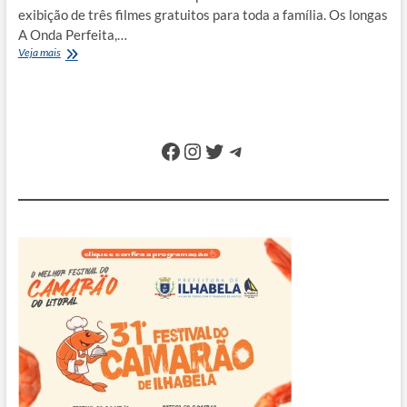
exibição de três filmes gratuitos para toda a família. Os longas
A Onda Perfeita,…
Fim
Veja mais
de
semana
em
Ubatuba
tem
Facebook
Instagram
Twitter
Telegram
cinema
gratuito
na
praça