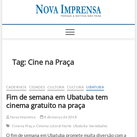
Skip
Nova
to
AS PRINCIPAIS
NOTICIAS DO
content
LITORAL NORTE
Impren
DE SÃO PAULO |
CARAGUATATUBA,
SÃO SEBASTIÃO,
ILHABELA E
UBATUBA
Tag:
Cine na Praça
CADERNOS
CIDADES
CULTURA
CULTURA
UBATUBA
Fim de semana em Ubatuba tem
cinema gratuito na praça
Nova Imprensa
8 de março de 2018
Cine na Praça
Cinema
Litoral Norte
Ubatuba
Variedades
O fim de semana em Ubatuba promete muita diversão com a