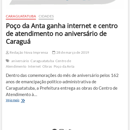
CARAGUATATUBA
CIDADES
Poço da Anta ganha internet e centro
de atendimento no aniversário de
Caraguá
Redação Nova Imprensa
28 de março de 2019
aniversário
Caraguatatuba
Centro de
Atendimento
Internet
Obras
Poço da Anta
Dentro das comemorações do mês de aniversário pelos 162
anos de emancipação político-administrativa de
Caraguatatuba, a Prefeitura entrega as obras do Centro de
Atendimento à…
Poço
Veja mais
da
Anta
ganha
internet
e