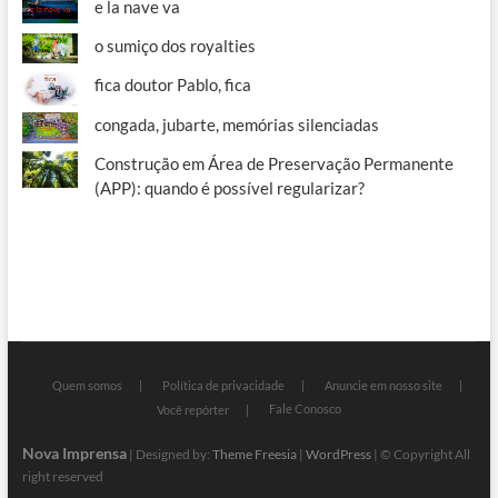
e la nave va
o sumiço dos royalties
fica doutor Pablo, fica
congada, jubarte, memórias silenciadas
Construção em Área de Preservação Permanente
(APP): quando é possível regularizar?
Quem somos
Política de privacidade
Anuncie em nosso site
Fale Conosco
Você repórter
Nova Imprensa
| Designed by:
Theme Freesia
|
WordPress
| © Copyright All
right reserved