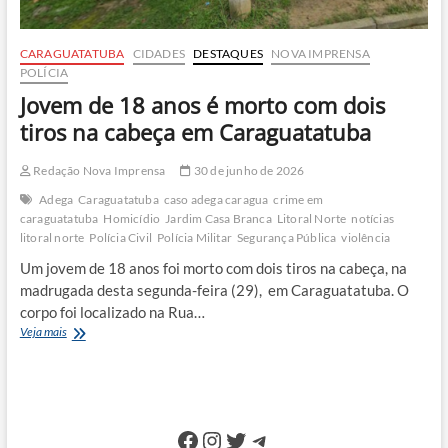
CARAGUATATUBA
CIDADES
DESTAQUES
NOVA IMPRENSA
POLÍCIA
Jovem de 18 anos é morto com dois
tiros na cabeça em Caraguatatuba
Redação Nova Imprensa
30 de junho de 2026
Adega
Caraguatatuba
caso adega caragua
crime em
caraguatatuba
Homicídio
Jardim Casa Branca
Litoral Norte
notícias
litoral norte
Polícia Civil
Polícia Militar
Segurança Pública
violência
Um jovem de 18 anos foi morto com dois tiros na cabeça, na
madrugada desta segunda-feira (29), em Caraguatatuba. O
corpo foi localizado na Rua…
Jovem
Veja mais
de
18
anos
é
morto
Facebook
Instagram
Twitter
Telegram
com