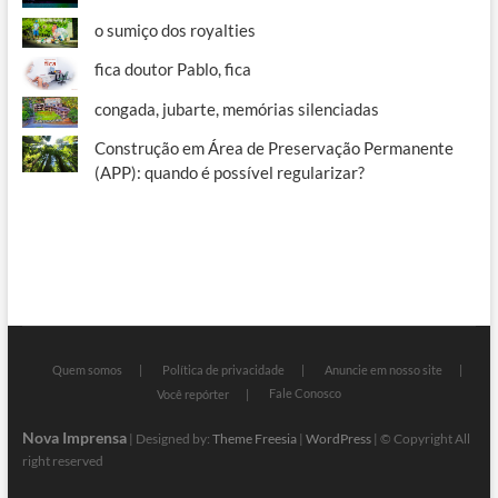
o sumiço dos royalties
fica doutor Pablo, fica
congada, jubarte, memórias silenciadas
Construção em Área de Preservação Permanente
(APP): quando é possível regularizar?
Quem somos
Política de privacidade
Anuncie em nosso site
Fale Conosco
Você repórter
Nova Imprensa
| Designed by:
Theme Freesia
|
WordPress
| © Copyright All
right reserved