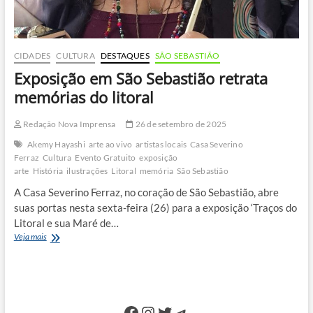
CIDADES
CULTURA
DESTAQUES
SÃO SEBASTIÃO
Exposição em São Sebastião retrata
memórias do litoral
Redação Nova Imprensa
26 de setembro de 2025
Akemy Hayashi
arte ao vivo
artistas locais
Casa Severino
Ferraz
Cultura
Evento Gratuito
exposição
arte
História
ilustrações
Litoral
memória
São Sebastião
A Casa Severino Ferraz, no coração de São Sebastião, abre
suas portas nesta sexta-feira (26) para a exposição ‘Traços do
Litoral e sua Maré de…
Exposição
Veja mais
em
São
Sebastião
retrata
memórias
Facebook
Instagram
Twitter
Telegram
do