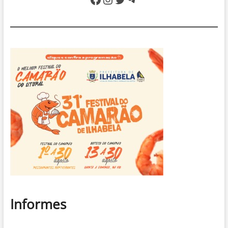
litoral
Informes