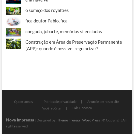
o sumiço dos royalties
fica doutor Pablo, fica
congada, jubarte, memórias silenciadas
Construção em Área de Preservação Permanente
(APP): quando é possível regularizar?
Quem somos
Política de privacidade
Anuncie em nosso site
Fale Conosco
Você repórter
Nova Imprensa
| Designed by:
Theme Freesia
|
WordPress
| © Copyright All
right reserved