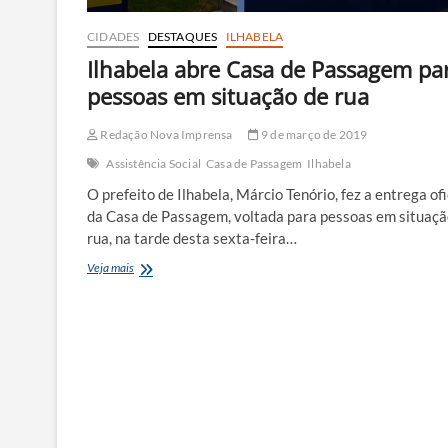
CIDADES
DESTAQUES
ILHABELA
Ilhabela abre Casa de Passagem pa
pessoas em situação de rua
Redação Nova Imprensa
9 de março de 2019
Assistência Social
Casa de Passagem
Ilhabela
O prefeito de Ilhabela, Márcio Tenório, fez a entrega ofi
da Casa de Passagem, voltada para pessoas em situaçã
rua, na tarde desta sexta-feira…
Ilhabela
Veja mais
abre
Casa
de
Passagem
para
pessoas
em
situação
de
rua