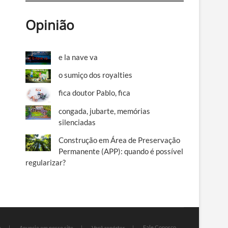
Opinião
e la nave va
o sumiço dos royalties
fica doutor Pablo, fica
congada, jubarte, memórias
silenciadas
Construção em Área de Preservação
Permanente (APP): quando é possível
regularizar?
Fale Conosco
e
Anuncie em nosso site
Você repórter