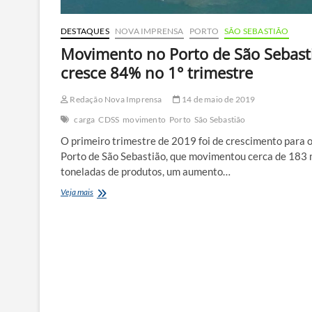
DESTAQUES
NOVA IMPRENSA
PORTO
SÃO SEBASTIÃO
Movimento no Porto de São Sebast
cresce 84% no 1° trimestre
Redação Nova Imprensa
14 de maio de 2019
carga
CDSS
movimento
Porto
São Sebastião
O primeiro trimestre de 2019 foi de crescimento para 
Porto de São Sebastião, que movimentou cerca de 183 
toneladas de produtos, um aumento…
Movimento
Veja mais
no
Porto
de
São
Sebastião
cresce
84%
no
1°