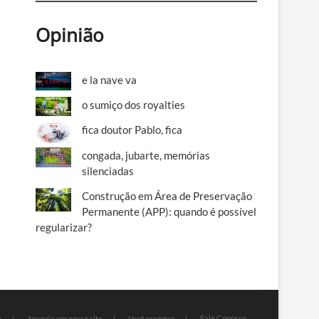
Opinião
e la nave va
o sumiço dos royalties
fica doutor Pablo, fica
congada, jubarte, memórias
silenciadas
Construção em Área de Preservação
Permanente (APP): quando é possível
regularizar?
Fale Conosco
e
Anuncie em nosso site
Você repórter