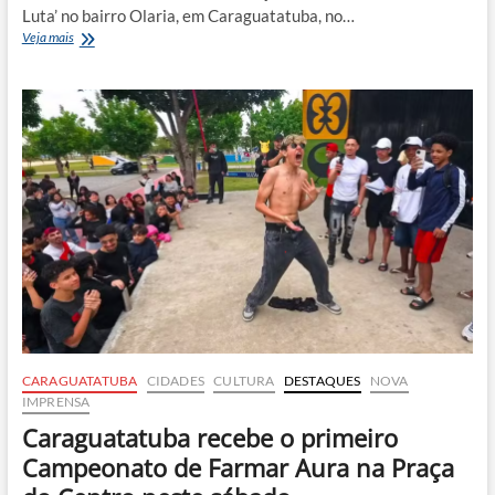
Luta’ no bairro Olaria, em Caraguatatuba, no…
Preso
Veja mais
adolescente
de
17
anos
suspeito
de
homicídio
ligado
ao
‘Clube
da
Luta’
em
Caraguatatuba
CARAGUATATUBA
CIDADES
CULTURA
DESTAQUES
NOVA
IMPRENSA
Caraguatatuba recebe o primeiro
Campeonato de Farmar Aura na Praça