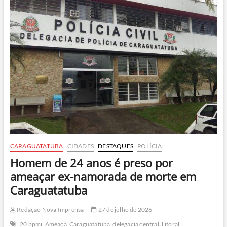
e
turista
em
surto
agride
populares
CARAGUATATUBA
CIDADES
DESTAQUES
POLÍCIA
Homem de 24 anos é preso por
ameaçar ex-namorada de morte em
Caraguatatuba
Redação Nova Imprensa
27 de julho de 2026
20 bpmi
Ameaça
Caraguatatuba
delegacia central
Litoral