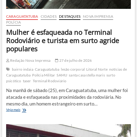
CARAGUATATUBA
CIDADES
DESTAQUES
NOVA IMPRENSA
POLÍCIA
Mulher é esfaqueada no Terminal
Rodoviário e turista em surto agride
populares
Redação Nova Imprensa
27 de julho de 2026
bairro indaia
Caraguatatuba
lesão corporal
Litoral Norte
notícias de
Caraguatatuba
Polícia Militar
SAMU
santa casa stella maris
surto
psicótico
taser
Terminal Rodoviário
Na manhã de sábado (25), em Caraguatatuba, uma mulher foi
atacada e esfaqueada nas proximidades da rodoviária. No
mesmo dia, um homem estrangeiro em surto…
Mulher
Veja mais
é
esfaqueada
no
Terminal
Rodoviário