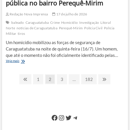
pública no bairro Perequê-Mirim
Redação Nova Imprensa
17 de julho de 2026
baleado
Caraguatatuba
Crime
Homicídio
Investigação
Litoral
Norte
notícias de Caraguatatuba
Perequê-Mirim
Polícia Civil
Polícia
Militar
tiros
Um homicídio mobilizou as forças de segurança de
Caraguatatuba na noite de quinta-feira (16/7). Um homem,
que até o momento não foi oficialmente identificado pelas…
Homem
Veja mais
morre
após
Paginação
ser
Previous
Page
Page
Page
Page
Next
1
2
3
…
182
baleado
page
page
de
em
via
posts
pública
no
bairro
Perequê-
Facebook
Instagram
Twitter
Telegram
Mirim