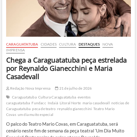
22
anos
no
Getuba
após
investigação
CARAGUATATUBA
CIDADES
CULTURA
DESTAQUES
NOVA
IMPRENSA
Chega a Caraguatatuba peça estrelada
por Reynaldo Gianecchini e Maria
Casadevall
Redação Nova Imprensa
21 de julho de 2026
Caraguatatuba
Cultura Caraguatatuba
eventos
caraguatatuba
Fundacc
Indaiá
Litoral Norte
maria casadevall
notícias de
Caraguatatuba
peca de teatro
reynaldo gianecchini
Teatro Mario
Covas
um dia muito especial
O palco do Teatro Mario Covas, em Caraguatatuba, será
cenário neste fim de semana da peça teatral ‘Um Dia Muito