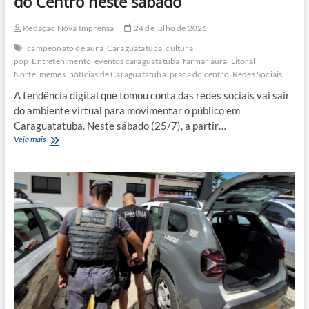
do Centro neste sábado
Redação Nova Imprensa
24 de julho de 2026
campeonato de aura
Caraguatatuba
cultura
pop
Entretenimento
eventos caraguatatuba
farmar aura
Litoral
Norte
memes
notícias de Caraguatatuba
praca do centro
Redes Sociais
A tendência digital que tomou conta das redes sociais vai sair
do ambiente virtual para movimentar o público em
Caraguatatuba. Neste sábado (25/7), a partir…
Caraguatatuba
Veja mais
recebe
o
primeiro
Campeonato
de
Farmar
Aura
na
Praça
do
Centro
neste
sábado