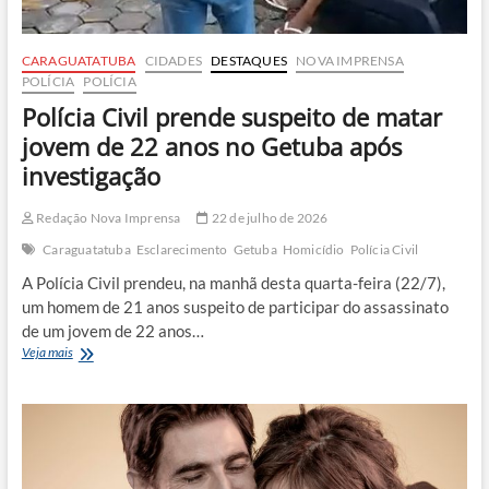
CARAGUATATUBA
CIDADES
DESTAQUES
NOVA IMPRENSA
POLÍCIA
POLÍCIA
Polícia Civil prende suspeito de matar
jovem de 22 anos no Getuba após
investigação
Redação Nova Imprensa
22 de julho de 2026
Caraguatatuba
Esclarecimento
Getuba
Homicídio
Polícia Civil
A Polícia Civil prendeu, na manhã desta quarta-feira (22/7),
um homem de 21 anos suspeito de participar do assassinato
de um jovem de 22 anos…
Polícia
Veja mais
Civil
prende
suspeito
de
matar
jovem
de