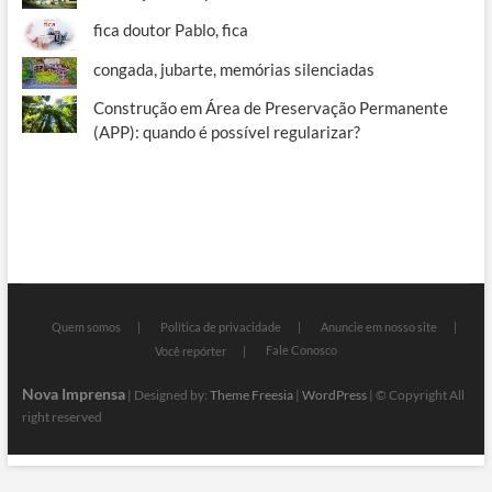
fica doutor Pablo, fica
congada, jubarte, memórias silenciadas
Construção em Área de Preservação Permanente
(APP): quando é possível regularizar?
Quem somos
Política de privacidade
Anuncie em nosso site
Fale Conosco
Você repórter
Nova Imprensa
| Designed by:
Theme Freesia
|
WordPress
| © Copyright All
right reserved