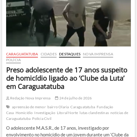
e
intervenção
policial
no
Litoral
Norte
CARAGUATATUBA
CIDADES
DESTAQUES
NOVA IMPRENSA
POLÍCIA
Preso adolescente de 17 anos suspeito
de homicídio ligado ao ‘Clube da Luta’
em Caraguatatuba
Redação Nova Imprensa
24 de julho de 2026
apreensão de menor
bairro Olaria
Caraguatatuba
Fundação
Casa
Homicídio
Investigação
Litoral Norte
lutas clandestinas
notícias de
Caraguatatuba
Polícia Civil
O adolescente M.A.S.R., de 17 anos, investigado por
envolvimento no homicídio de um jovem durante um ‘Clube da