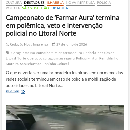
CULTURA
DESTAQUES
ILHABELA
NOVA IMPRENSA
POLÍCIA
POLÍCIA
SÃO SEBASTIÃO
UBATUBA
Campeonato de ‘Farmar Aura’ termina
em polêmica, veto e intervenção
policial no Litoral Norte
Redação Nova Imprensa
27 de julho de 2026
Caraguatatuba
conselho tutelar
farmar aura
Ilhabela
notícias do
Litoral Norte
operacao caragua mais segura
Polícia Militar
Reinaldinho
Moreira
São Sebastião
Toninho Colucci
O que deveria ser uma brincadeira inspirada em um meme das
redes sociais terminou em caso de polícia e mobilização de
autoridades no Litoral Norte…
Campeonato
Veja mais
de
‘Farmar
Aura’
termina
em
polêmica,
veto