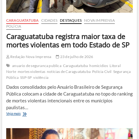
CARAGUATATUBA
CIDADES
DESTAQUES
NOVA IMPRENSA
POLÍCIA
Caraguatatuba registra maior taxa de
mortes violentas em todo Estado de SP
Redação Nova Imprensa
23 de julho de 2026
anuario de seguranca publica
Caraguatatuba
homicídios
Litoral
Norte
mortes violentas
notícias de Caraguatatuba
Polícia Civil
Segurança
Pública
SSP-SP
violência
Dados consolidados pelo Anuário Brasileiro de Segurança
Pública colocam a cidade de Caraguatatuba no topo do ranking
de mortes violentas intencionais entre os municípios
paulistas…
Caraguatatuba
Veja mais
registra
maior
taxa
de