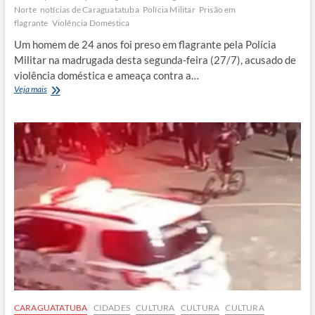
Norte
notícias de Caraguatatuba
Polícia Militar
Prisão em
flagrante
Violência Doméstica
Um homem de 24 anos foi preso em flagrante pela Polícia
Militar na madrugada desta segunda-feira (27/7), acusado de
violência doméstica e ameaça contra a…
Homem
Veja mais
de
24
anos
é
preso
por
ameaçar
ex-
namorada
de
morte
em
Caraguatatuba
CARAGUATATUBA
CIDADES
CULTURA
CULTURA
CULTURA