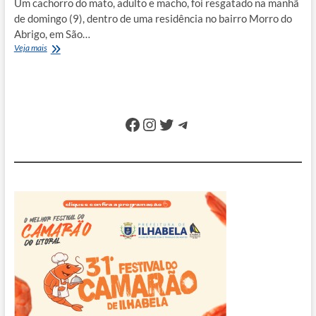
Um cachorro do mato, adulto e macho, foi resgatado na manhã
de domingo (9), dentro de uma residência no bairro Morro do
Abrigo, em São…
Cachorro
Veja mais
do
mato
invade
residência
em
Facebook
Instagram
Twitter
Telegram
São
Sebastião