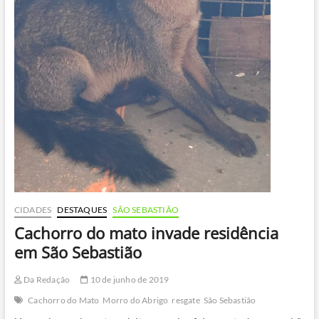
CIDADES
DESTAQUES
SÃO SEBASTIÃO
Cachorro do mato invade residência
em São Sebastião
Da Redação
10 de junho de 2019
Cachorro do Mato
Morro do Abrigo
resgate
São Sebastião