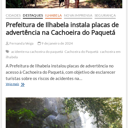
CIDADES
DESTAQUES
ILHABELA
NOVA IMPRENSA
SEGURANÇA
Prefeitura de Ilhabela instala placas de
advertência na Cachoeira do Paquetá
Fernanda Veiga
9 de janeiro de 2024
acidente na cachoeira do paquetá
Cachoeira do Paquetá
cachoeira em
ilhabela
A Prefeitura de Ilhabela instalou placas de advertência no
acesso à Cachoeira do Paquetá, com objetivo de esclarecer
turistas sobre os riscos de acidentes na…
Prefeitura
Veja mais
de
Ilhabela
instala
placas
de
advertência
na
Cachoeira