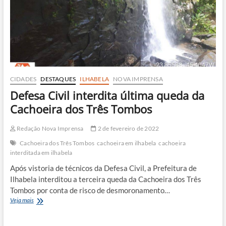
do
Paquetá
CIDADES
DESTAQUES
ILHABELA
NOVA IMPRENSA
Defesa Civil interdita última queda da
Cachoeira dos Três Tombos
Redação Nova Imprensa
2 de fevereiro de 2022
Cachoeira dos Três Tombos
cachoeira em ilhabela
cachoeira
interditada em ilhabela
Após vistoria de técnicos da Defesa Civil, a Prefeitura de
Ilhabela interditou a terceira queda da Cachoeira dos Três
Tombos por conta de risco de desmoronamento…
Defesa
Veja mais
Civil
interdita