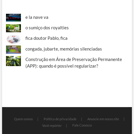
e la nave va
o sumiço dos royalties
fica doutor Pablo, fica
congada, jubarte, memórias silenciadas
Construção em Área de Preservação Permanente
(APP): quando é possível regularizar?
Quem somos
Política de privacidade
Anuncie em nosso site
Fale Conosco
Você repórter