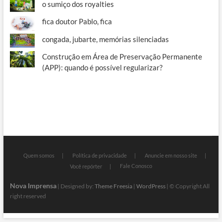
o sumiço dos royalties
fica doutor Pablo, fica
congada, jubarte, memórias silenciadas
Construção em Área de Preservação Permanente
(APP): quando é possível regularizar?
Quem somos
Política de privacidade
Anuncie em nosso site
Fale Conosco
Você repórter
Nova Imprensa
| Designed by:
Theme Freesia
|
WordPress
| © Copyright All
right reserved