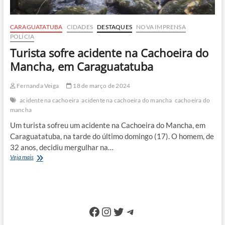
CARAGUATATUBA
CIDADES
DESTAQUES
NOVA IMPRENSA
POLÍCIA
Turista sofre acidente na Cachoeira do
Mancha, em Caraguatatuba
Fernanda Veiga
18 de março de 2024
acidente na cachoeira
acidente na cachoeira do mancha
cachoeira do
mancha
Um turista sofreu um acidente na Cachoeira do Mancha, em
Caraguatatuba, na tarde do último domingo (17). O homem, de
32 anos, decidiu mergulhar na…
Turista
Veja mais
sofre
acidente
na
Cachoeira
do
Facebook
Instagram
Twitter
Telegram
Mancha,
em