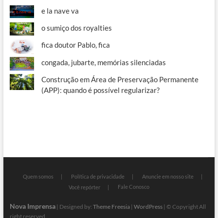
e la nave va
o sumiço dos royalties
fica doutor Pablo, fica
congada, jubarte, memórias silenciadas
Construção em Área de Preservação Permanente
(APP): quando é possível regularizar?
Quem somos
Política de privacidade
Anuncie em nosso site
Fale Conosco
Você repórter
Nova Imprensa
| Designed by:
Theme Freesia
|
WordPress
| © Copyright All
right reserved