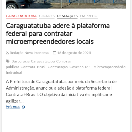
CARAGUATATUBA
CIDADES
DESTAQUES
EMPREGO
Caraguatatuba adere à plataforma
federal para contratar
microempreendedores locais
Redação Nova Imprensa
16 de agosto de 2025
Burocracia
Caraguatatuba
Compras
públicas
Contrata+Brasil
Contratação
Governo
MEI
Microempreendedor
Individual
A Prefeitura de Caraguatatuba, por meio da Secretaria de
Administração, anunciou a adesão à plataforma federal
Contrata+Brasil. O objetivo da iniciativa é simplificar e
agilizar…
Caraguatatuba
Veja mais
adere
à
plataforma
federal