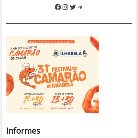
para
Facebook
Instagram
Twitter
Telegram
contratar
microempreendedores
locais
Informes