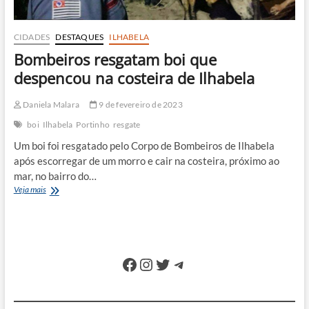
CIDADES
DESTAQUES
ILHABELA
Bombeiros resgatam boi que
despencou na costeira de Ilhabela
Daniela Malara
9 de fevereiro de 2023
boi
Ilhabela
Portinho
resgate
Um boi foi resgatado pelo Corpo de Bombeiros de Ilhabela
após escorregar de um morro e cair na costeira, próximo ao
mar, no bairro do…
Bombeiros
Veja mais
resgatam
boi
que
despencou
na
Facebook
Instagram
Twitter
Telegram
costeira
de
Ilhabela