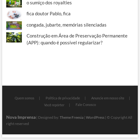
o sumiço dos royalties
fica doutor Pablo, fica
congada, jubarte, memórias silenciadas
Construção em Área de Preservação Permanente
(APP): quando é possível regularizar?
Quem somos
Política de privacidade
Anuncie em nosso site
Fale Conosco
Você repórter
Nova Imprensa
| Designed by:
Theme Freesia
|
WordPress
| © Copyright All
right reserved