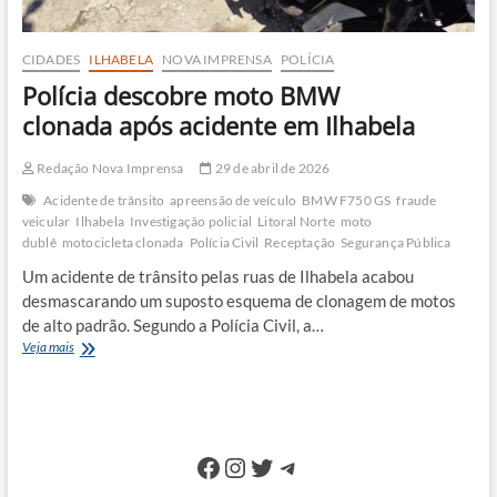
CIDADES
ILHABELA
NOVA IMPRENSA
POLÍCIA
Polícia descobre moto BMW
clonada após acidente em Ilhabela
Redação Nova Imprensa
29 de abril de 2026
Acidente de trânsito
apreensão de veículo
BMW F750 GS
fraude
veicular
Ilhabela
Investigação policial
Litoral Norte
moto
dublê
motocicleta clonada
Polícia Civil
Receptação
Segurança Pública
Um acidente de trânsito pelas ruas de Ilhabela acabou
desmascarando um suposto esquema de clonagem de motos
de alto padrão. Segundo a Polícia Civil, a…
Polícia
Veja mais
descobre
moto
BMW
clonada após
acidente
Facebook
Instagram
Twitter
Telegram
em
Ilhabela