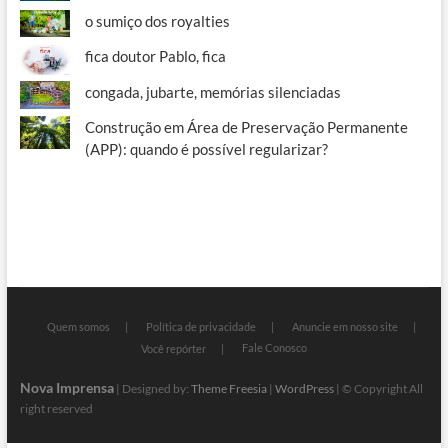
o sumiço dos royalties
fica doutor Pablo, fica
congada, jubarte, memórias silenciadas
Construção em Área de Preservação Permanente
(APP): quando é possível regularizar?
Quem somos
Política de privacidade
Anuncie em nosso site
Fale Conosco
Você repórter
Nova Imprensa
| Designed by:
Theme Freesia
|
WordPress
| © Copyright All
right reserved