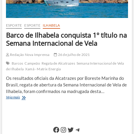
ESPORTE
ESPORTE
ILHABELA
Barco de Ilhabela conquista 1º título na
Semana Internacional de Vela
Redação Nova Imprensa
26 de julho de 2021
Barcos
Campeão
Regata de Alcatrazes
Semana Internacional de Vela
de Ilhabela
Xamã - Matrix Energia
Os resultados oficiais da Alcatrazes por Boreste Marinha do
Brasil, regata de abertura da Semana Internacional de Vela de
Ilhabela, foram confirmados na madrugada desta…
Barco
Veja mais
de
Ilhabela
conquista
1º
título
Facebook
Instagram
Twitter
Telegram
na