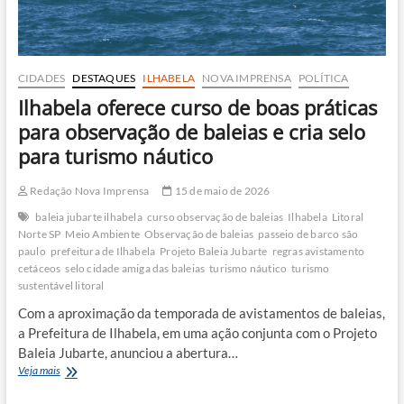
CIDADES
DESTAQUES
ILHABELA
NOVA IMPRENSA
POLÍTICA
Ilhabela oferece curso de boas práticas
para observação de baleias e cria selo
para turismo náutico
Redação Nova Imprensa
15 de maio de 2026
baleia jubarte ilhabela
curso observação de baleias
Ilhabela
Litoral
Norte SP
Meio Ambiente
Observação de baleias
passeio de barco são
paulo
prefeitura de Ilhabela
Projeto Baleia Jubarte
regras avistamento
cetáceos
selo cidade amiga das baleias
turismo náutico
turismo
sustentável litoral
Com a aproximação da temporada de avistamentos de baleias,
a Prefeitura de Ilhabela, em uma ação conjunta com o Projeto
Baleia Jubarte, anunciou a abertura…
Ilhabela
Veja mais
oferece
curso