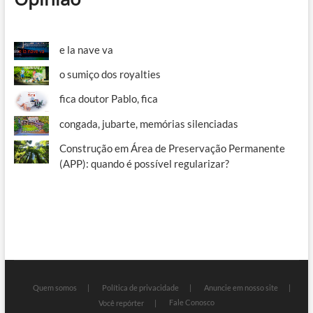
e la nave va
o sumiço dos royalties
fica doutor Pablo, fica
congada, jubarte, memórias silenciadas
Construção em Área de Preservação Permanente
(APP): quando é possível regularizar?
Quem somos
Política de privacidade
Anuncie em nosso site
Fale Conosco
Você repórter