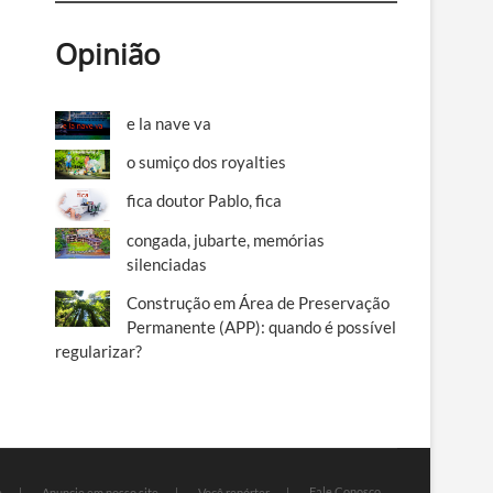
Opinião
e la nave va
o sumiço dos royalties
fica doutor Pablo, fica
congada, jubarte, memórias
silenciadas
Construção em Área de Preservação
Permanente (APP): quando é possível
regularizar?
Fale Conosco
e
Anuncie em nosso site
Você repórter