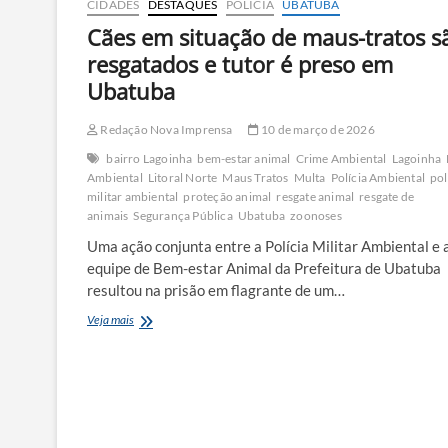
CIDADES
DESTAQUES
POLÍCIA
UBATUBA
Cães em situação de maus-tratos s
resgatados e tutor é preso em
Ubatuba
Redação Nova Imprensa
10 de março de 2026
bairro Lagoinha
bem-estar animal
Crime Ambiental
Lagoinha
Ambiental
Litoral Norte
Maus Tratos
Multa
Polícia Ambiental
pol
militar ambiental
proteção animal
resgate animal
resgate de
animais
Segurança Pública
Ubatuba
zoonoses
Uma ação conjunta entre a Polícia Militar Ambiental e 
equipe de Bem-estar Animal da Prefeitura de Ubatuba
resultou na prisão em flagrante de um…
Cães
Veja mais
em
situação
de
maus-
tratos
são
resgatados