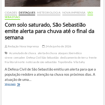
CIDADES
DESTAQUES
METEOROLOGIA
NOVA IMPRENSA
SÃO
SEBASTIÃO
Com solo saturado, São Sebastião
emite alerta para chuva até o final da
semana
Redação Nova Imprensa
24 de junho de 2026
Acumulado de chuva.
alerta de chuva
ataque cibernético
sirene
cemaden
Defesa Civil São Sebastião
deslizamento de terra
frente
fria litoral norte
notícias de são sebastião
Topolândia
Vila Sahy
A Defesa Civil de São Sebastião emitiu um alerta para que a
população redobre a atenção na chuva nos próximos dias. A
atuação de uma…
Com
Veja mais
solo
saturado,
São
Sebastião
emite