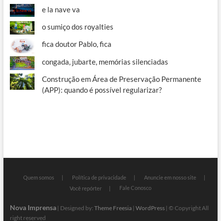
e la nave va
o sumiço dos royalties
fica doutor Pablo, fica
congada, jubarte, memórias silenciadas
Construção em Área de Preservação Permanente
(APP): quando é possível regularizar?
Quem somos
Política de privacidade
Anuncie em nosso site
Fale Conosco
Você repórter
Nova Imprensa
| Designed by:
Theme Freesia
|
WordPress
| © Copyright All
right reserved