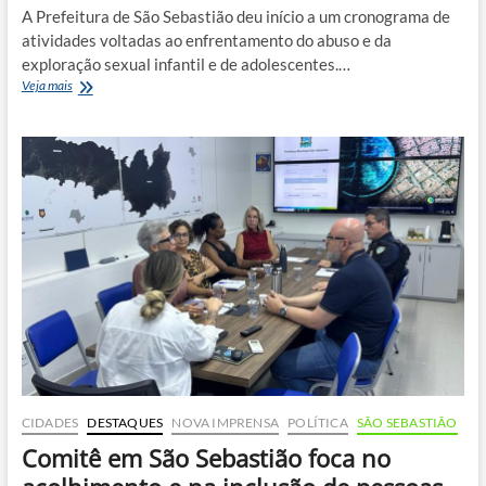
A Prefeitura de São Sebastião deu início a um cronograma de
atividades voltadas ao enfrentamento do abuso e da
exploração sexual infantil e de adolescentes.…
São
Veja mais
Sebastião
promove
teatro
e
mobilização
nas
ruas
contra
abuso
sexual
infantil
CIDADES
DESTAQUES
NOVA IMPRENSA
POLÍTICA
SÃO SEBASTIÃO
Comitê em São Sebastião foca no