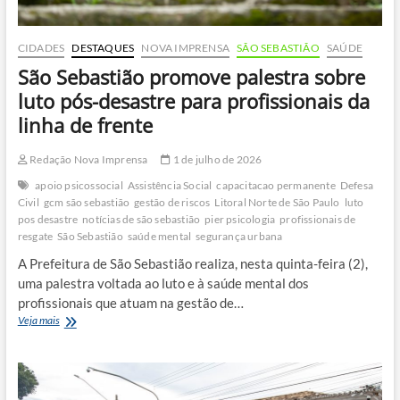
CIDADES
DESTAQUES
NOVA IMPRENSA
SÃO SEBASTIÃO
SAÚDE
São Sebastião promove palestra sobre
luto pós-desastre para profissionais da
linha de frente
Redação Nova Imprensa
1 de julho de 2026
apoio psicossocial
Assistência Social
capacitacao permanente
Defesa
Civil
gcm são sebastião
gestão de riscos
Litoral Norte de São Paulo
luto
pos desastre
notícias de são sebastião
pier psicologia
profissionais de
resgate
São Sebastião
saúde mental
segurança urbana
A Prefeitura de São Sebastião realiza, nesta quinta-feira (2),
uma palestra voltada ao luto e à saúde mental dos
profissionais que atuam na gestão de…
São
Veja mais
Sebastião
promove
palestra
sobre
luto