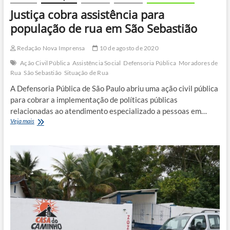
Justiça cobra assistência para
população de rua em São Sebastião
Redação Nova Imprensa
10 de agosto de 2020
Ação Civil Pública
Assistência Social
Defensoria Pública
Moradores de
Rua
São Sebastião
Situação de Rua
A Defensoria Pública de São Paulo abriu uma ação civil pública
para cobrar a implementação de políticas públicas
relacionadas ao atendimento especializado a pessoas em…
Justiça
Veja mais
cobra
assistência
para
população
de
rua
em
São
Sebastião