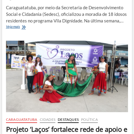
Caraguatatuba, por meio da Secretaria de Desenvolvimento
Social e Cidadania (Sedesc), oficializou a moradia de 18 idosos
residentes no programa Vila Dignidade. Na última semana,…
Idosos
Veja mais
em
situação
de
vulnerabilidade
recebem
moradia
em
Caraguatatuba
CARAGUATATUBA
CIDADES
DESTAQUES
POLÍTICA
Projeto ‘Laços’ fortalece rede de apoio e