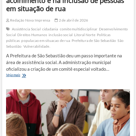
acolhimento e na inclusão de pessoas
em situação de rua
Redação Nova Imprensa
2 de abril de 2026
Assistência Social
cidadania
comite multidisciplinar
Desenvolvimento
Social
Direitos Humanos
inclusão social
Litoral Norte
Políticas
públicas
populacao em situacao de rua
Prefeitura de São Sebastião
São
Sebastião
Vulnerabilidade.
A Prefeitura de São Sebastião deu um passo importante na
área de assistência social. A administração municipal
oficializou a criação de um comitê especial voltado…
Comitê
Veja mais
em
São
Sebastião
foca
no
acolhimento
e
na
inclusão
de
pessoas