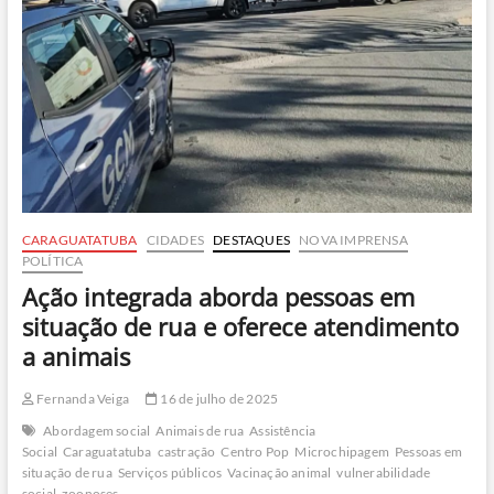
doações
em
2025
CARAGUATATUBA
CIDADES
DESTAQUES
NOVA IMPRENSA
POLÍTICA
Ação integrada aborda pessoas em
situação de rua e oferece atendimento
a animais
Fernanda Veiga
16 de julho de 2025
Abordagem social
Animais de rua
Assistência
Social
Caraguatatuba
castração
Centro Pop
Microchipagem
Pessoas em
situação de rua
Serviços públicos
Vacinação animal
vulnerabilidade
social
zoonoses