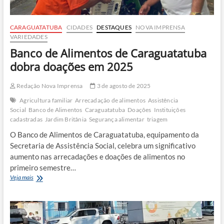
CARAGUATATUBA
CIDADES
DESTAQUES
NOVA IMPRENSA
VARIEDADES
Banco de Alimentos de Caraguatatuba
dobra doações em 2025
Redação Nova Imprensa
3 de agosto de 2025
Agricultura familiar
Arrecadação de alimentos
Assistência
Social
Banco de Alimentos
Caraguatatuba
Doações
Instituições
cadastradas
Jardim Britânia
Segurança alimentar
triagem
O Banco de Alimentos de Caraguatatuba, equipamento da
Secretaria de Assistência Social, celebra um significativo
aumento nas arrecadações e doações de alimentos no
primeiro semestre…
Banco
Veja mais
de
Alimentos
de
Caraguatatuba
dobra