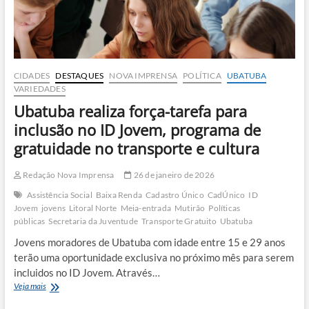
em
situação
de
rua
CIDADES
DESTAQUES
NOVA IMPRENSA
POLÍTICA
UBATUBA
VARIEDADES
Ubatuba realiza força-tarefa para
inclusão no ID Jovem, programa de
gratuidade no transporte e cultura
Redação Nova Imprensa
26 de janeiro de 2026
Assistência Social
Baixa Renda
Cadastro Único
CadÚnico
ID
Jovem
jovens
Litoral Norte
Meia-entrada
Mutirão
Políticas
públicas
Secretaria da Juventude
Transporte Gratuito
Ubatuba
Jovens moradores de Ubatuba com idade entre 15 e 29 anos
terão uma oportunidade exclusiva no próximo mês para serem
incluidos no ID Jovem. Através…
Ubatuba
Veja mais
realiza