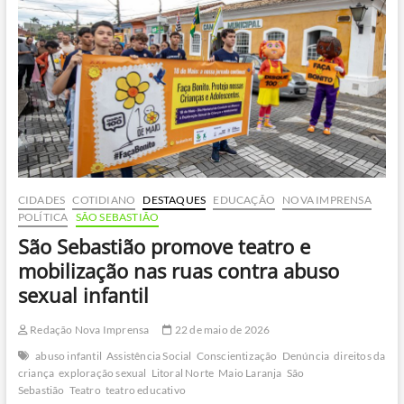
pós-
desastre
para
profissionais
da
linha
de
frente
CIDADES
COTIDIANO
DESTAQUES
EDUCAÇÃO
NOVA IMPRENSA
POLÍTICA
SÃO SEBASTIÃO
São Sebastião promove teatro e
mobilização nas ruas contra abuso
sexual infantil
Redação Nova Imprensa
22 de maio de 2026
abuso infantil
Assistência Social
Conscientização
Denúncia
direitos da
criança
exploração sexual
Litoral Norte
Maio Laranja
São
Sebastião
Teatro
teatro educativo