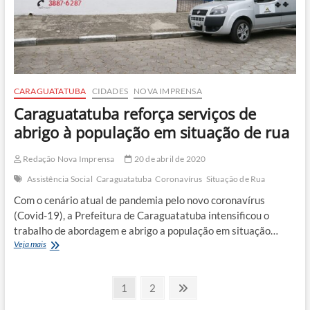
CARAGUATATUBA
CIDADES
NOVA IMPRENSA
Caraguatatuba reforça serviços de
abrigo à população em situação de rua
Redação Nova Imprensa
20 de abril de 2020
Assistência Social
Caraguatatuba
Coronavírus
Situação de Rua
Com o cenário atual de pandemia pelo novo coronavírus
(Covid-19), a Prefeitura de Caraguatatuba intensificou o
trabalho de abordagem e abrigo a população em situação…
Caraguatatuba
Veja mais
reforça
serviços
Paginação
de
Page
Page
Next
1
2
abrigo
page
de
à