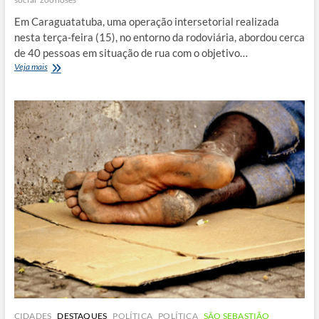
Em Caraguatatuba, uma operação intersetorial realizada
nesta terça-feira (15), no entorno da rodoviária, abordou cerca
de 40 pessoas em situação de rua com o objetivo…
Ação
Veja mais
integrada
aborda
pessoas
em
situação
de
rua
e
oferece
atendimento
a
animais
CIDADES
DESTAQUES
POLÍTICA
POLÍTICA
SÃO SEBASTIÃO