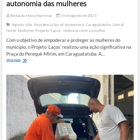
autonomia das mulheres
Redação Nova Imprensa
15 de agosto de 2025
Agosto Lilás
Assistência Social
Autonomia
Caraguatatuba
Litoral
Norte
Mulheres
Projeito 'Laços'
violência contra a mulher
Com o objetivo de empoderar e proteger as mulheres do
município, o Projeto ‘Laços’ realizou uma ação significativa na
Praça do Perequê-Mirim, em Caraguatatuba. A…
Projeto
Veja mais
‘Laços’
fortalece
rede
de
apoio
e
autonomia
das
mulheres