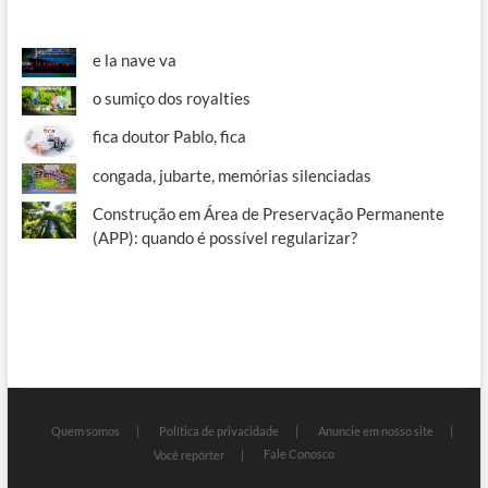
e la nave va
o sumiço dos royalties
fica doutor Pablo, fica
congada, jubarte, memórias silenciadas
Construção em Área de Preservação Permanente
(APP): quando é possível regularizar?
Quem somos
Política de privacidade
Anuncie em nosso site
Fale Conosco
Você repórter