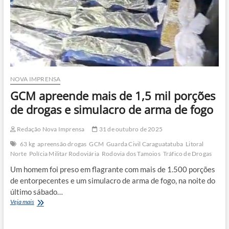
NOVA IMPRENSA
GCM apreende mais de 1,5 mil porções
de drogas e simulacro de arma de fogo
Redação Nova Imprensa
31 de outubro de 2025
63 kg
apreensão drogas
GCM
Guarda Civil Caraguatatuba
Litoral
Norte
Polícia Militar Rodoviária
Rodovia dos Tamoios
Tráfico de Drogas
Um homem foi preso em flagrante com mais de 1.500 porções
de entorpecentes e um simulacro de arma de fogo, na noite do
último sábado…
GCM
Veja mais
apreende
mais
de