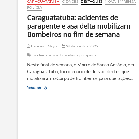
CARAGUATATUBA
CIDADES
DESTAQUES
NOVA IMPRENSA
POLÍCIA
Caraguatatuba: acidentes de
parapente e asa delta mobilizam
Bombeiros no fim de semana
Fernanda Veiga
28 de abril de 2025
acidente asa delta
acidente parapente
Neste final de semana, o Morro do Santo Antônio, em
Caraguatatuba, foi o cenário de dois acidentes que
mobilizaram o Corpo de Bombeiros para operações…
Caraguatatuba:
Veja mais
acidentes
de
parapente
e
asa
delta
mobilizam
Bombeiros
no