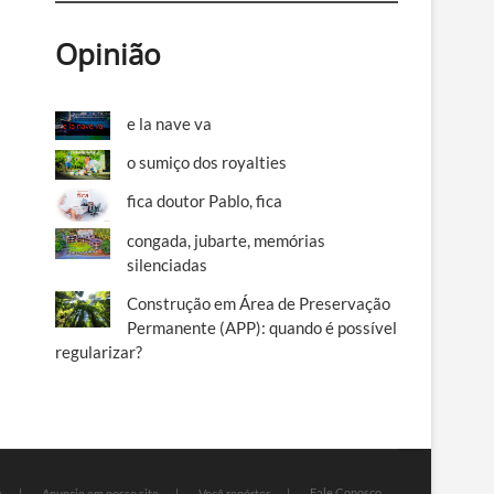
Opinião
e la nave va
o sumiço dos royalties
fica doutor Pablo, fica
congada, jubarte, memórias
silenciadas
Construção em Área de Preservação
Permanente (APP): quando é possível
regularizar?
Fale Conosco
e
Anuncie em nosso site
Você repórter