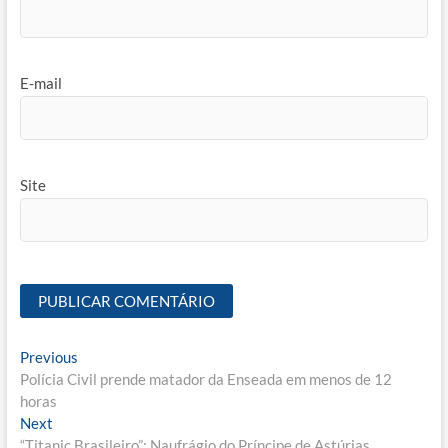
E-mail
Site
Navegação
Previous
Previous
post:
Polícia Civil prende matador da Enseada em menos de 12
de
horas
Post
Next
Next
post:
“Titanic Brasileiro”: Naufrágio do Príncipe de Astúrias