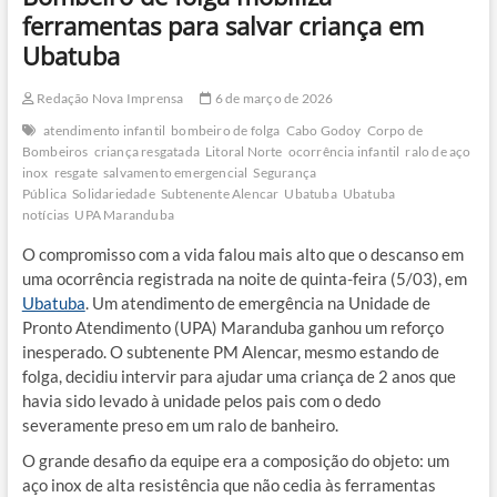
ferramentas para salvar criança em
Ubatuba
Redação Nova Imprensa
6 de março de 2026
atendimento infantil
bombeiro de folga
Cabo Godoy
Corpo de
Bombeiros
criança resgatada
Litoral Norte
ocorrência infantil
ralo de aço
inox
resgate
salvamento emergencial
Segurança
Pública
Solidariedade
Subtenente Alencar
Ubatuba
Ubatuba
notícias
UPA Maranduba
O compromisso com a vida falou mais alto que o descanso em
uma ocorrência registrada na noite de quinta-feira (5/03), em
Ubatuba
. Um atendimento de emergência na Unidade de
Pronto Atendimento (UPA) Maranduba ganhou um reforço
inesperado. O subtenente PM Alencar, mesmo estando de
folga, decidiu intervir para ajudar uma criança de 2 anos que
havia sido levado à unidade pelos pais com o dedo
severamente preso em um ralo de banheiro.
O grande desafio da equipe era a composição do objeto: um
aço inox de alta resistência que não cedia às ferramentas