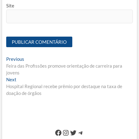
Site
Navegação
Previous
Previous
post:
Feira das Profissões promove orientação de carreira para
de
jovens
Post
Next
Next
post:
Hospital Regional recebe prêmio por destaque na taxa de
doação de órgãos
Facebook
Instagram
Twitter
Telegram