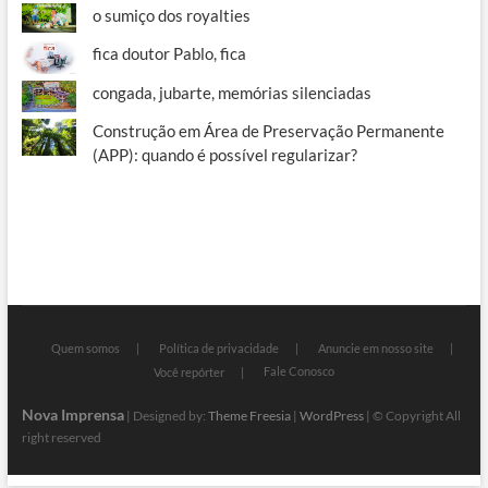
o sumiço dos royalties
fica doutor Pablo, fica
congada, jubarte, memórias silenciadas
Construção em Área de Preservação Permanente
(APP): quando é possível regularizar?
Quem somos
Política de privacidade
Anuncie em nosso site
Fale Conosco
Você repórter
Nova Imprensa
| Designed by:
Theme Freesia
|
WordPress
| © Copyright All
right reserved