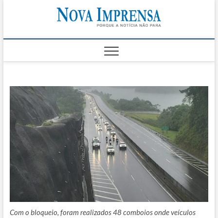
Skip
Nova
to
AS PRINCIPAIS
NOTICIAS DO
content
LITORAL NORTE
Impren
DE SÃO PAULO |
CARAGUATATUBA,
SÃO SEBASTIÃO,
ILHABELA E
UBATUBA
Com o bloqueio, foram realizados 48 comboios onde veículos