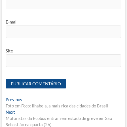
E-mail
Site
Navegação
Previous
Previous
post:
Foto em Foco: Ilhabela, a mais rica das cidades do Brasil
de
Next
Next
Post
post:
Motoristas da Ecobus entram em estado de greve em São
Sebastião na quarta (26)