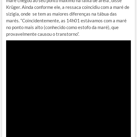
maré chegou ao seu ponto máximo na faixa de areia”, disse
Krüger. Ainda conforme ele, a ressaca coincidiu com a maré de
sizigia, onde se tem as maiores diferenças na tábua das
marés. “Coincidentemente, as 14h01 estávamos com a maré
no ponto mais alto (conhecido como estofo da maré), que
provavelmente causou o transtorno”.