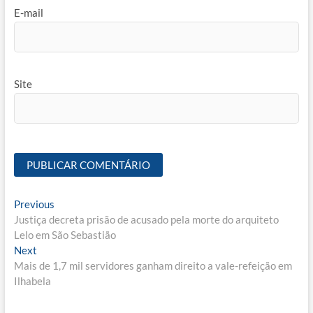
E-mail
Site
Navegação
Previous
Previous
post:
Justiça decreta prisão de acusado pela morte do arquiteto
de
Lelo em São Sebastião
Post
Next
Next
post:
Mais de 1,7 mil servidores ganham direito a vale-refeição em
Ilhabela