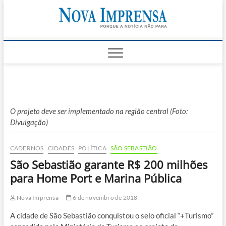
Skip
Nova
to
AS PRINCIPAIS
NOTICIAS DO
content
LITORAL NORTE
Impren
DE SÃO PAULO |
CARAGUATATUBA,
SÃO SEBASTIÃO,
ILHABELA E
UBATUBA
O projeto deve ser implementado na região central (Foto:
Divulgação)
CADERNOS
CIDADES
POLÍTICA
SÃO SEBASTIÃO
São Sebastião garante R$ 200 milhões
para Home Port e Marina Pública
Nova Imprensa
6 de novembro de 2018
A cidade de São Sebastião conquistou o selo oficial “+Turismo”