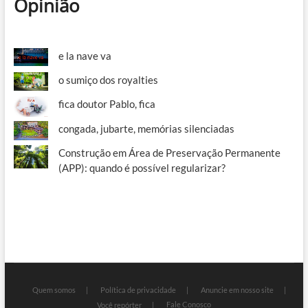
Opinião
e la nave va
o sumiço dos royalties
fica doutor Pablo, fica
congada, jubarte, memórias silenciadas
Construção em Área de Preservação Permanente
(APP): quando é possível regularizar?
Quem somos
Política de privacidade
Anuncie em nosso site
Fale Conosco
Você repórter