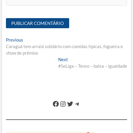
Navegação
Previous
Previous
post:
Caraguá tem arraiá solidário com comidas típicas, fogueira e
de
show de prêmios
Post
Next
Next
post:
#SeLiga – Tenso – balsa – igualdade
Facebook
Instagram
Twitter
Telegram