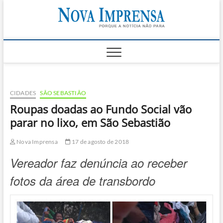
Skip
Nova
to
AS PRINCIPAIS
NOTICIAS DO
content
LITORAL NORTE
Impren
DE SÃO PAULO |
CARAGUATATUBA,
SÃO SEBASTIÃO,
ILHABELA E
UBATUBA
CIDADES
SÃO SEBASTIÃO
Roupas doadas ao Fundo Social vão
parar no lixo, em São Sebastião
Nova Imprensa
17 de agosto de 2018
Vereador faz denúncia ao receber
fotos da área de transbordo