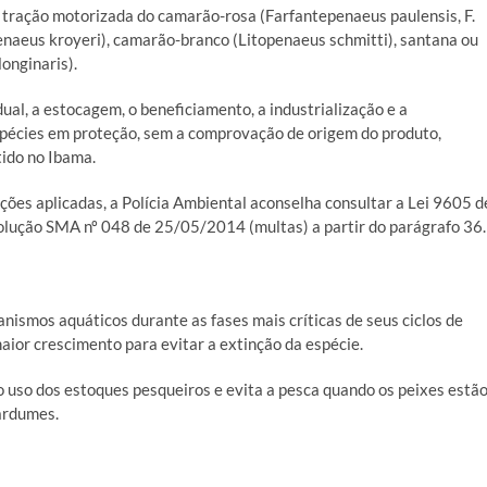
m tração motorizada do camarão-rosa (Farfantepenaeus paulensis, F.
openaeus kroyeri), camarão-branco (Litopenaeus schmitti), santana ou
onginaris).
ual, a estocagem, o beneficiamento, a industrialização e a
pécies em proteção, sem a comprovação de origem do produto,
tido no Ibama.
ções aplicadas, a Polícia Ambiental aconselha consultar a Lei 9605 d
olução SMA nº 048 de 25/05/2014 (multas) a partir do parágrafo 36.
nismos aquáticos durante as fases mais críticas de seus ciclos de
aior crescimento para evitar a extinção da espécie.
o uso dos estoques pesqueiros e evita a pesca quando os peixes estã
ardumes.