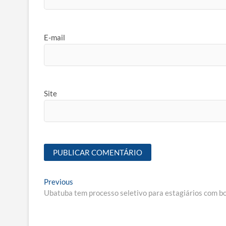
E-mail
Site
Navegação
Previous
Previous
post:
Ubatuba tem processo seletivo para estagiários com b
de
Post