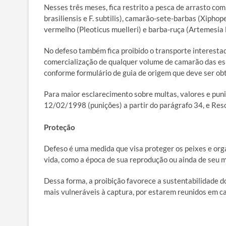
Nesses três meses, fica restrito a pesca de arrasto co
brasiliensis e F. subtilis), camarão-sete-barbas (Xiph
vermelho (Pleoticus muelleri) e barba-ruça (Artemesia l
No defeso também fica proibido o transporte interestad
comercialização de qualquer volume de camarão das es
conforme formulário de guia de origem que deve ser ob
Para maior esclarecimento sobre multas, valores e puni
12/02/1998 (punições) a partir do parágrafo 34, e Res
Proteção
Defeso é uma medida que visa proteger os peixes e orga
vida, como a época de sua reprodução ou ainda de seu m
Dessa forma, a proibição favorece a sustentabilidade d
mais vulneráveis à captura, por estarem reunidos em c