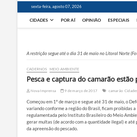
sexta-feira, agosto 07, 2026
CIDADES
POR AÍ
OPINIÃO
ESPECIAIS
A restrição segue até o dia 31 de maio no Litoral Norte (F
CADERNOS
MEIO AMBIENTE
Pesca e captura do camarão estão p
Nova Imprensa
9 de março de 2017
camarão
Cidade
Começou em 1º de março e segue até 31 de maio, o Def
variando conforme a região do Brasil, ficam proibidas a p
regulamentada pelo Instituto Brasileiro do Meio Ambie
gerar multas (de acordo com a quantidade ilegal) e até 
da apreensão do pescado.