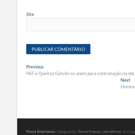
Site
Navegação
Previous
Previous
post:
PAT e Queiroz Galvão se unem para contratação na obr
de
N
Next
Post
po
Homem é
Nova Imprensa
| Designed by:
Theme Freesia
|
WordPress
| © Copyr