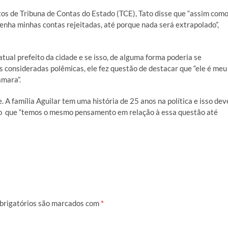
s de Tribuna de Contas do Estado (TCE), Tato disse que “assim com
tenha minhas contas rejeitadas, até porque nada será extrapolado”,
atual prefeito da cidade e se isso, de alguma forma poderia se
s consideradas polêmicas, ele fez questão de destacar que “ele é meu
âmara”.
 A família Aguilar tem uma história de 25 anos na política e isso dev
do que “temos o mesmo pensamento em relação à essa questão até
brigatórios são marcados com
*