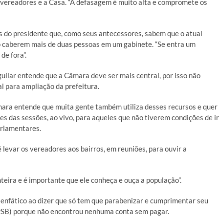
5 vereadores e a Casa. “A defasagem é muito alta e compromete os
 do presidente que, como seus antecessores, sabem que o atual
ão caberem mais de duas pessoas em um gabinete. “Se entra um
de fora”.
uilar entende que a Câmara deve ser mais central, por isso não
l para ampliação da prefeitura.
âmara entende que muita gente também utiliza desses recursos e quer
es das sessões, ao vivo, para aqueles que não tiverem condições de ir
arlamentares.
é levar os vereadores aos bairros, em reuniões, para ouvir a
nteira e é importante que ele conheça e ouça a população”.
i enfático ao dizer que só tem que parabenizar e cumprimentar seu
PSB) porque não encontrou nenhuma conta sem pagar.