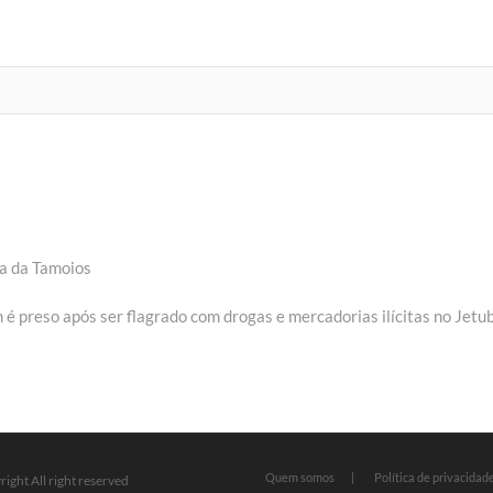
a da Tamoios
ext
st:
 preso após ser flagrado com drogas e mercadorias ilícitas no Jetu
Quem somos
Política de privacidad
ight All right reserved