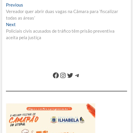
Navegação
Previous
Previous
post:
Vereador quer abrir duas vagas na Câmara para ‘fiscalizar
de
todas as áreas’
Post
Next
Next
post:
Policiais civis acusados de tráfico têm prisão preventiva
aceita pela justiça
Facebook
Instagram
Twitter
Telegram