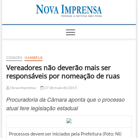
Skip
Nova
to
AS PRINCIPAIS
NOTICIAS DO
content
LITORAL NORTE
Impren
DE SÃO PAULO |
CARAGUATATUBA,
SÃO SEBASTIÃO,
ILHABELA E
UBATUBA
CIDADES
ILHABELA
Vereadores não deverão mais ser
responsáveis por nomeação de ruas
Nova Imprensa
27 de maio de 2015
Procuradoria da Câmara aponta que o processo
atual fere legislação estadual
Processos devem ser iniciados pela Prefeitura (Foto: NI)