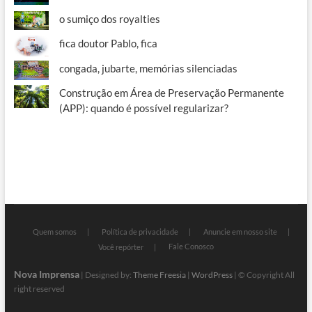
o sumiço dos royalties
fica doutor Pablo, fica
congada, jubarte, memórias silenciadas
Construção em Área de Preservação Permanente
(APP): quando é possível regularizar?
Quem somos
Política de privacidade
Anuncie em nosso site
Fale Conosco
Você repórter
Nova Imprensa
| Designed by:
Theme Freesia
|
WordPress
| © Copyright All
right reserved