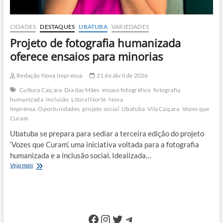
CIDADES
DESTAQUES
UBATUBA
VARIEDADES
Projeto de fotografia humanizada
oferece ensaios para minorias
Redação Nova Imprensa
21 de abril de 2026
Cultura Caiçara
Dia das Mães
ensaio fotográfico
fotografia
humanizada
Inclusão
Litoral Norte
Nova
Imprensa
Oportunidades
projeto social
Ubatuba
Vila Caiçara
Vozes que
Curam
Ubatuba se prepara para sediar a terceira edição do projeto
‘Vozes que Curam’, uma iniciativa voltada para a fotografia
humanizada e a inclusão social. Idealizada…
Projeto
Veja mais
de
fotografia
humanizada
oferece
ensaios
Facebook
Instagram
Twitter
Telegram
para