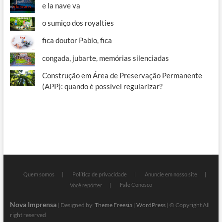
e la nave va
o sumiço dos royalties
fica doutor Pablo, fica
congada, jubarte, memórias silenciadas
Construção em Área de Preservação Permanente
(APP): quando é possível regularizar?
Quem somos
Política de privacidade
Anuncie em nosso site
Fale Conosco
Você repórter
Nova Imprensa
| Designed by:
Theme Freesia
|
WordPress
| © Copyright All
right reserved