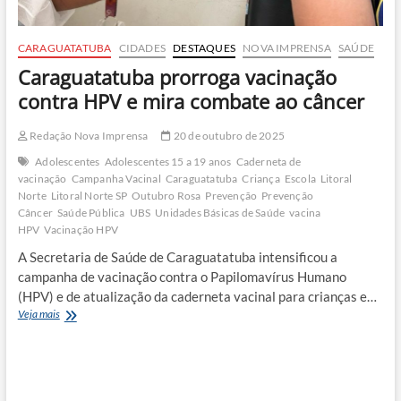
CARAGUATATUBA
CIDADES
DESTAQUES
NOVA IMPRENSA
SAÚDE
Caraguatatuba prorroga vacinação
contra HPV e mira combate ao câncer
Redação Nova Imprensa
20 de outubro de 2025
Adolescentes
Adolescentes 15 a 19 anos
Caderneta de
vacinação
Campanha Vacinal
Caraguatatuba
Criança
Escola
Litoral
Norte
Litoral Norte SP
Outubro Rosa
Prevenção
Prevenção
Câncer
Saúde Pública
UBS
Unidades Básicas de Saúde
vacina
HPV
Vacinação HPV
A Secretaria de Saúde de Caraguatatuba intensificou a
campanha de vacinação contra o Papilomavírus Humano
(HPV) e de atualização da caderneta vacinal para crianças e…
Caraguatatuba
Veja mais
prorroga
vacinação
contra
HPV
e