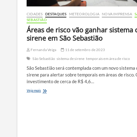
CIDADES
DESTAQUES
METEOROLOGIA
NOVA IMPRENSA
SEBASTIÃO
Áreas de risco vão ganhar sistema 
sirene em São Sebastião
Fernanda Veiga
11 de setembro de 2023
São Sebastião
sistema de sirene
temporais em área de risco
São Sebastião será contemplada com um novo sistema 
sirene para alertar sobre temporais em áreas de risco.
investimento de cerca de R$ 4,6…
Áreas
Veja mais
de
risco
vão
ganhar
sistema
de
sirene
em São Sebastião