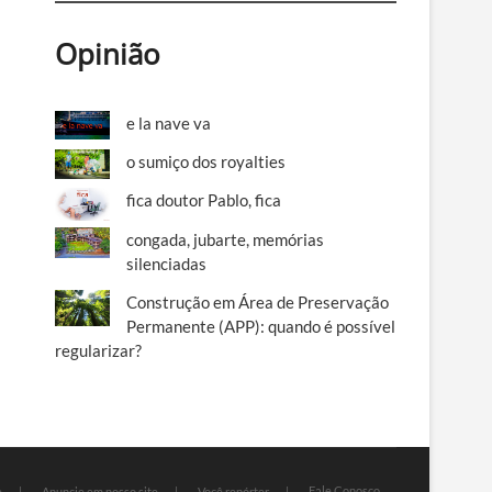
Opinião
e la nave va
o sumiço dos royalties
fica doutor Pablo, fica
congada, jubarte, memórias
silenciadas
Construção em Área de Preservação
Permanente (APP): quando é possível
regularizar?
Fale Conosco
e
Anuncie em nosso site
Você repórter