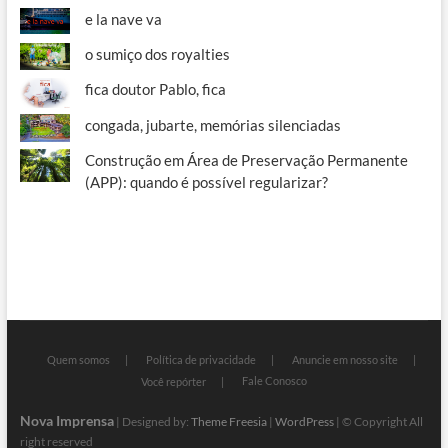
e la nave va
o sumiço dos royalties
fica doutor Pablo, fica
congada, jubarte, memórias silenciadas
Construção em Área de Preservação Permanente
(APP): quando é possível regularizar?
Quem somos
Política de privacidade
Anuncie em nosso site
Fale Conosco
Você repórter
Nova Imprensa
| Designed by:
Theme Freesia
|
WordPress
| © Copyright All
right reserved