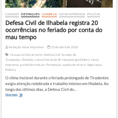
CIDADES
DESTAQUES
ILHABELA
NOVA IMPRENSA
POLÍCIA
Defesa Civil de Ilhabela registra 20
ocorrências no feriado por conta do
mau tempo
Redação Nova Imprensa
22 de abril de 2026
chuvas no litoral norte
Defesa Civil
feriado de
Tiradentes
Ilhabela
Litoral Norte de SP
Neoenergia Elektro
Nova
Imprensa
portal de notícias
Prevenção
queda de árvore
Segurança
Pública
O clima instável durante o feriado prolongado de Tiradentes
exigiu atenção redobrada e trabalho intenso em Ilhabela. Ao
longo dos últimos dias, a Defesa Civil do…
Defesa
Veja mais
Civil
de
Ilhabela
registra
20