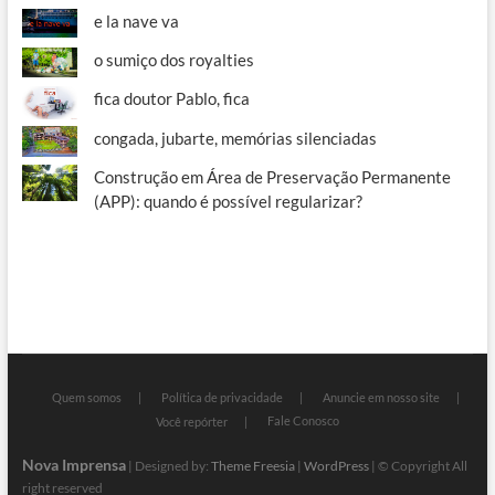
e la nave va
o sumiço dos royalties
fica doutor Pablo, fica
congada, jubarte, memórias silenciadas
Construção em Área de Preservação Permanente
(APP): quando é possível regularizar?
Quem somos
Política de privacidade
Anuncie em nosso site
Fale Conosco
Você repórter
Nova Imprensa
| Designed by:
Theme Freesia
|
WordPress
| © Copyright All
right reserved