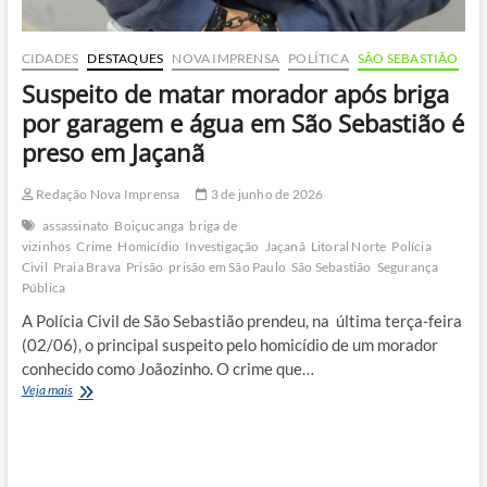
CIDADES
DESTAQUES
NOVA IMPRENSA
POLÍTICA
SÃO SEBASTIÃO
Suspeito de matar morador após briga
por garagem e água em São Sebastião é
preso em Jaçanã
Redação Nova Imprensa
3 de junho de 2026
assassinato
Boiçucanga
briga de
vizinhos
Crime
Homicídio
Investigação
Jaçanã
Litoral Norte
Polícia
Civil
Praia Brava
Prisão
prisão em São Paulo
São Sebastião
Segurança
Pública
A Polícia Civil de São Sebastião prendeu, na última terça-feira
(02/06), o principal suspeito pelo homicídio de um morador
conhecido como Joãozinho. O crime que…
Suspeito
Veja mais
de
matar
morador
após
briga