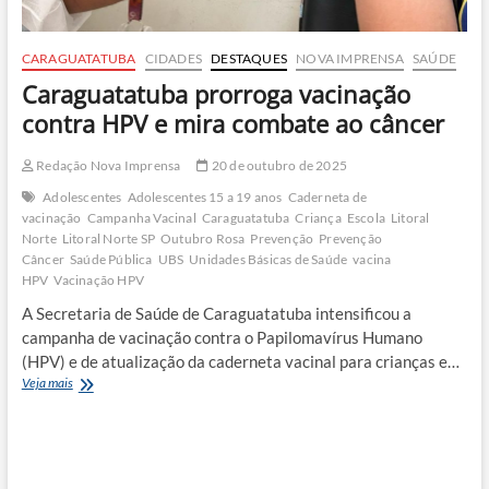
CARAGUATATUBA
CIDADES
DESTAQUES
NOVA IMPRENSA
SAÚDE
Caraguatatuba prorroga vacinação
contra HPV e mira combate ao câncer
Redação Nova Imprensa
20 de outubro de 2025
Adolescentes
Adolescentes 15 a 19 anos
Caderneta de
vacinação
Campanha Vacinal
Caraguatatuba
Criança
Escola
Litoral
Norte
Litoral Norte SP
Outubro Rosa
Prevenção
Prevenção
Câncer
Saúde Pública
UBS
Unidades Básicas de Saúde
vacina
HPV
Vacinação HPV
A Secretaria de Saúde de Caraguatatuba intensificou a
campanha de vacinação contra o Papilomavírus Humano
(HPV) e de atualização da caderneta vacinal para crianças e…
Caraguatatuba
Veja mais
prorroga
vacinação
contra
HPV
e