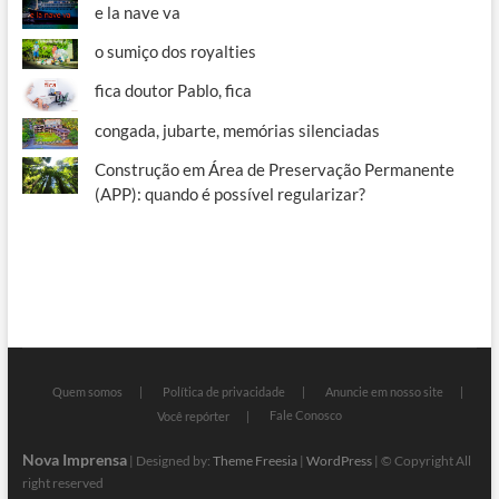
e la nave va
o sumiço dos royalties
fica doutor Pablo, fica
congada, jubarte, memórias silenciadas
Construção em Área de Preservação Permanente
(APP): quando é possível regularizar?
Quem somos
Política de privacidade
Anuncie em nosso site
Fale Conosco
Você repórter
Nova Imprensa
| Designed by:
Theme Freesia
|
WordPress
| © Copyright All
right reserved